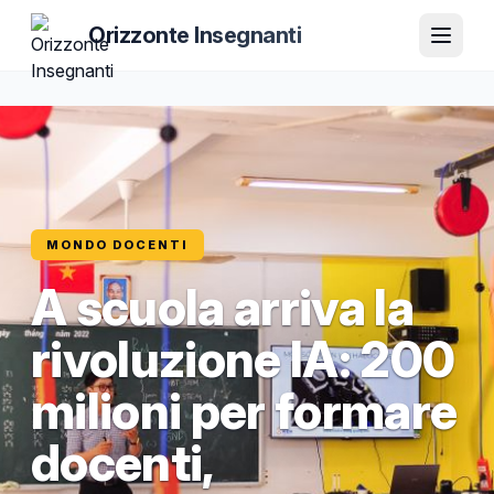
Orizzonte Insegnanti
MONDO DOCENTI
A scuola arriva la
rivoluzione IA: 200
milioni per formare
docenti,