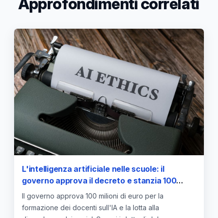
Approfondimenti correlati
L'intelligenza artificiale nelle scuole: il
governo approva il decreto e stanzia 100
milioni di euro per la formazione dei docenti
Il governo approva 100 milioni di euro per la
formazione dei docenti sull'IA e la lotta alla