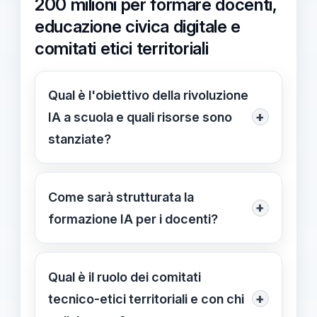
200 milioni per formare docenti,
educazione civica digitale e
comitati etici territoriali
Qual è l'obiettivo della rivoluzione
+
IA a scuola e quali risorse sono
stanziate?
L'obiettivo è formare i docenti,
promuovere l'educazione civica
Come sarà strutturata la
+
digitale e istituire comitati tecnico-
formazione IA per i docenti?
etici territoriali. Il budget complessivo
Per i docenti saranno percorsi di
è di 200 milioni di euro destinati a
alfabetizzazione IA e moduli che
Qual è il ruolo dei comitati
formazione, etica e governance.
spiegano come funzionano i sistemi,
+
tecnico-etici territoriali e con chi
come gestire gli output e come