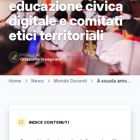
educazione civica
digitale e comitati
etici territoriali
REDAZIONE
10 Giu 2026
4 min di lettura
Orizzonte Insegnanti
Home
News
Mondo Docenti
A scuola arriva la rivoluzione IA: 200 milioni per formare docenti, educazione civica digitale e comitati etici territoriali
INDICE CONTENUTI