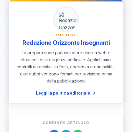
instillare nelle giovani generazioni una
maggiore consapevolezza e
responsabilità riguardo alla gestione
del rischio alluvioni, contribuendo
L'AUTORE
così a rafforzare la cultura della
Redazione Orizzonte Insegnanti
prevenzione nel nostro Paese.
La preparazione può includere ricerca web e
strumenti di intelligenza artificiale. Applichiamo
controlli automatici su fonti, coerenza e originalità; i
casi dubbi vengono fermati per revisione prima
della pubblicazione.
Leggi la politica editoriale
CONDIVIDI ARTICOLO