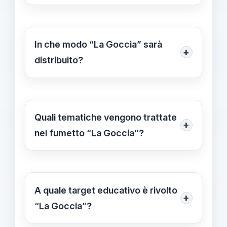
L’obiettivo è sensibilizzare studenti e
studentesse sulle tematiche di rischio
alluvione e crisi idriche, promuovendo
In che modo “La Goccia” sarà
+
comportamenti corretti e pratiche di
distribuito?
protezione civile attraverso una
Oltre alla versione digitale accessibile
narrazione coinvolgente.
gratuitamente sul sito del Ministero,
durante la Settimana Nazionale della
Quali tematiche vengono trattate
+
Protezione Civile, dal 5 al 13 ottobre
nel fumetto “La Goccia”?
2025, verrà distribuito anche in
Il fumetto affronta temi fondamentali
formato cartaceo presso le scuole
come il rischio di alluvioni, le crisi
coinvolte.
idriche, e l’importanza di
A quale target educativo è rivolto
+
comportamenti responsabili e
“La Goccia”?
pratiche di protezione civile per la
Il fumetto è pensato principalmente