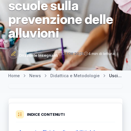
scuole sulla
prevenzione delle
alluvioni
REDAZIONE
03 Ott 2025
4 min di lettura
Orizzonte Insegnanti
Home
News
Didattica e Metodologie
Uscita imminente: il nuovo fumetto educativo “La Goccia” per le scuole sulla prevenzione delle alluvioni
INDICE CONTENUTI