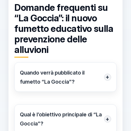
Domande frequenti su
“La Goccia”: il nuovo
fumetto educativo sulla
prevenzione delle
alluvioni
Quando verrà pubblicato il
+
fumetto “La Goccia”?
Il fumetto “La Goccia” sarà
disponibile a partire dal 6 ottobre,
speciale data in cui verrà reso
Qual è l’obiettivo principale di “La
+
accessibile gratuitamente sul sito del
Goccia”?
Ministero dell’Istruzione e del Merito.