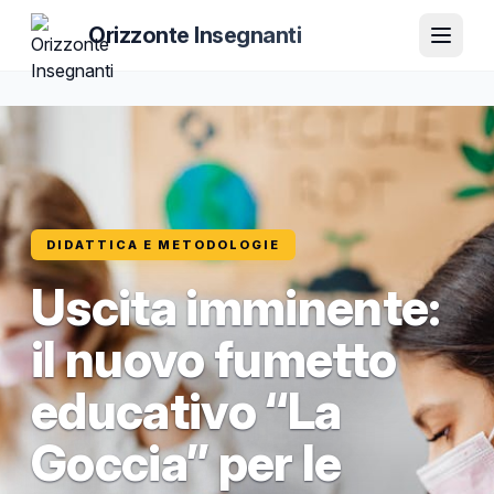
Orizzonte Insegnanti
DIDATTICA E METODOLOGIE
Uscita imminente:
il nuovo fumetto
educativo “La
Goccia” per le