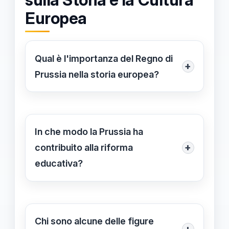
Europea
Qual è l'importanza del Regno di
+
Prussia nella storia europea?
Il Regno di Prussia è stato
fondamentale per lo sviluppo di
innovazioni sociali e culturali che
In che modo la Prussia ha
hanno modellato l'Europa nel XVIII e
+
contribuito alla riforma
XIX secolo, influenzando la
educativa?
geopolitica e l'identità culturale dei
La Prussia ha introdotto un sistema
paesi europei.
educativo accessibile e strutturato,
ponendo le basi per l'istruzione
Chi sono alcune delle figure
+