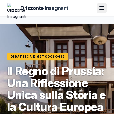
Orizzonte Insegnanti
DIDATTICA E METODOLOGIE
Il Regno di Prussia:
Una Riflessione
Unica sulla Storia e
la Cultura Europea