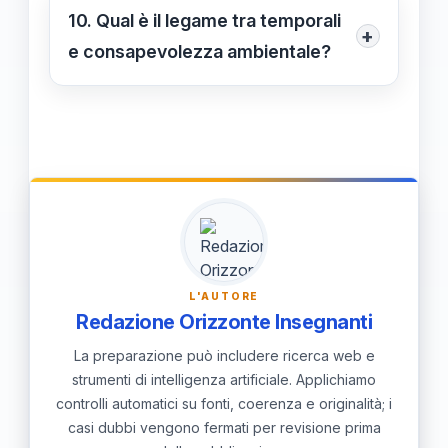
in luoghi chiusi e sicuri, e adottare
10. Qual è il legame tra temporali
+
misure preventive sono fondamentali
e consapevolezza ambientale?
per garantire la nostra sicurezza
I temporali ci ricordano l'importanza
durante un temporale.
di rispettare la natura e delle sue
dinamiche, rinnovando in noi la
consapevolezza della necessità di
proteggere l'ambiente per le future
generazioni.
L'AUTORE
Redazione Orizzonte Insegnanti
La preparazione può includere ricerca web e
strumenti di intelligenza artificiale. Applichiamo
controlli automatici su fonti, coerenza e originalità; i
casi dubbi vengono fermati per revisione prima