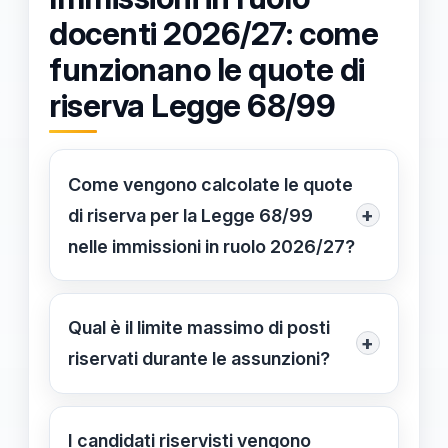
docenti 2026/27: come
funzionano le quote di
riserva Legge 68/99
Come vengono calcolate le quote
+
di riserva per la Legge 68/99
nelle immissioni in ruolo 2026/27?
Le percentuali di riserva (7% per gli
invalidi e 1% per orfani o coniugi
Qual è il limite massimo di posti
+
superstiti) si applicano alla dotazione
riservati durante le assunzioni?
organica provinciale per ogni singola
La normativa stabilisce un tetto
classe di concorso. Le frazioni
massimo (cap) del 50% dei posti
I candidati riservisti vengono
percentuali superiori a 0,50 vengono