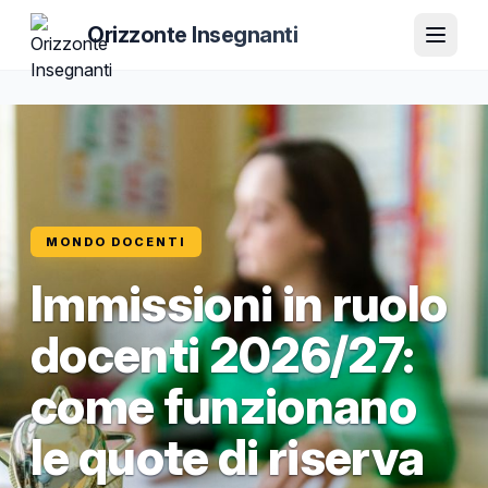
Orizzonte Insegnanti
MONDO DOCENTI
Immissioni in ruolo
docenti 2026/27:
come funzionano
le quote di riserva