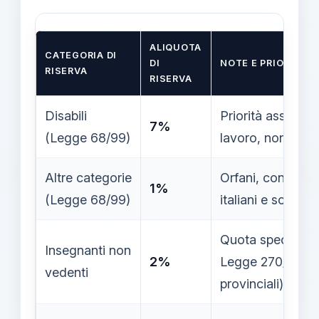
ALIQUOTA
CATEGORIA DI
DI
NOTE E PRIORITÀ
RISERVA
RISERVA
Disabili
Priorità assoluta; 
7%
(Legge 68/99)
lavoro, non veden
Altre categorie
Orfani, coniugi su
1%
(Legge 68/99)
italiani e soggett
Quota specifica ai
Insegnanti non
2%
Legge 270/1982 (
vedenti
provinciali).