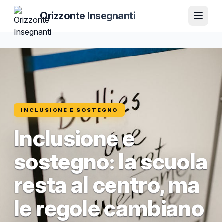
Orizzonte Insegnanti
INCLUSIONE E SOSTEGNO
Inclusione e
sostegno: la scuola
resta al centro, ma
le regole cambiano