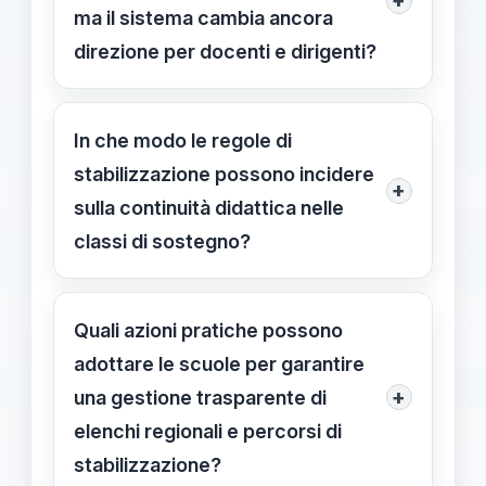
+
ma il sistema cambia ancora
direzione per docenti e dirigenti?
La lettera richiede chiarezza sulle
regole di stabilizzazione e sull’uso
In che modo le regole di
degli elenchi regionali, valorizzando
stabilizzazione possono incidere
+
la continuità educativa degli alunni
sulla continuità didattica nelle
BES e proponendo azioni concrete
classi di sostegno?
per un dialogo tra territori, istituzioni e
Le regole di stabilizzazione
famiglie.
determinano chi resta nelle scuole;
Quali azioni pratiche possono
avere documenti in ordine e contatti
adottare le scuole per garantire
tempestivi aiuta a mantenere la
+
una gestione trasparente di
presenza stabile dei docenti di
elenchi regionali e percorsi di
sostegno nelle classi BES, anche in
stabilizzazione?