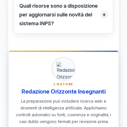
sicuro e immediato sulla casella PEC
Quali risorse sono a disposizione
indicata dall’utente, garantendo una
+
per aggiornarsi sulle novità del
consegna tracciabile e senza ritardi.
sistema INPS?
L’INPS organizza corsi e webinar
gratuiti rivolti a professionisti,
divulgando le innovazioni
tecnologiche e le modalità di utilizzo
delle nuove piattaforme digitali.
L'AUTORE
Redazione Orizzonte Insegnanti
La preparazione può includere ricerca web e
strumenti di intelligenza artificiale. Applichiamo
controlli automatici su fonti, coerenza e originalità; i
casi dubbi vengono fermati per revisione prima