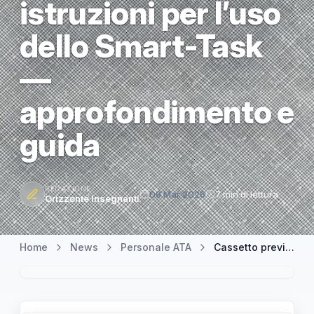
istruzioni per l’uso
dello Smart-Task
—
approfondimento e
guida
REDAZIONE
09 Mar 2026
7 min di lettura
Orizzonte Insegnanti
Home
News
Personale ATA
Cassetto previdenziale INPS: novità sui certificati medici e istruzioni per l’uso dello Smart-Task — approfondimento e guida