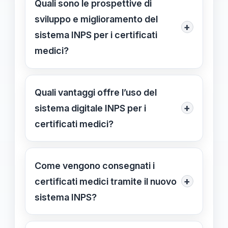
Quali sono le prospettive di
automatica dei dati, indicazione PEC,
sviluppo e miglioramento del
+
scelta delle posizioni contributive,
sistema INPS per i certificati
verifica, invio e monitoraggio stato.
medici?
Previsti miglioramenti nell’interfaccia
utente, integrazioni con altri sistemi,
Quali vantaggi offre l’uso del
notifiche personalizzate e funzioni di
+
sistema digitale INPS per i
automazione per semplificare
certificati medici?
ulteriormente le pratiche.
Accelera le operazioni, aumenta la
tracciabilità, garantisce
Come vengono consegnati i
comunicazioni più sicure e rende più
+
certificati medici tramite il nuovo
semplice l’accesso alle certificazioni
sistema INPS?
mediche rispetto ai metodi
I certificati vengono inviati in modo
tradizionali.