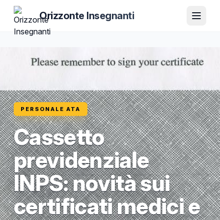
Orizzonte Insegnanti
PERSONALE ATA
Cassetto
previdenziale
INPS: novità sui
certificati medici e