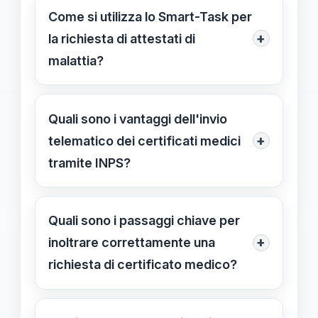
previdenziale INPS integra lo Smart-
Come si utilizza lo Smart-Task per
Task per richieste digitali di certificati
+
la richiesta di attestati di
medici, migliorando efficienza,
malattia?
velocità e tracciabilità mediante
Accesso al portale INPS, selezione
strumenti come PEC e piattaforme
“Crea Smart-Task”, compilazione
Quali sono i vantaggi dell'invio
automatizzate.
automatica dei dati e indicazione
+
telematico dei certificati medici
PEC, poi invio e monitoraggio della
tramite INPS?
richiesta tramite sistema integrato.
Risparmia tempo, garantisce
consegna rapida e sicura tramite
Quali sono i passaggi chiave per
PEC, riduce errori con procedure
+
inoltrare correttamente una
automatizzate e migliora la
richiesta di certificato medico?
tracciabilità delle pratiche.
Accesso a INPS, selezione “Crea
Smart-Task”, compilazione