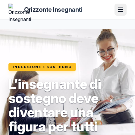
Orizzonte Insegnanti
INCLUSIONE E SOSTEGNO
L’insegnante di
sostegno deve
diventare una
figura per tutti