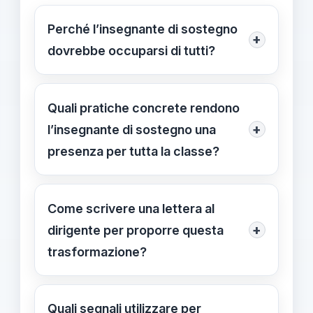
Perché l’insegnante di sostegno
+
dovrebbe occuparsi di tutti?
L’insegnante di sostegno deve
fungere da facilitatore per tutta la
Quali pratiche concrete rendono
classe, non solo per l’alunno con
+
l’insegnante di sostegno una
diagnosi. Lavorando in modo
presenza per tutta la classe?
inclusivo, con co-docenza e attività
Riorganizzare l’orario per includere
accessibili, facilita l’apprendimento di
attività di gruppo e momenti di
Come scrivere una lettera al
tutti gli studenti.
supporto diffuso; utilizzare la co-
+
dirigente per proporre questa
docenza e risorse accessibili;
trasformazione?
promuovere obiettivi comuni e una
In una lettera al dirigente, esplicita
valutazione inclusiva.
l’obiettivo di una classe inclusiva e i
Quali segnali utilizzare per