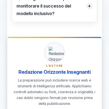
benefici per tutti gli studenti. Proponi
+
monitorare il successo del
un piano di implementazione, ruoli,
modello inclusivo?
tempi e indicatori di successo.
Monitorare progressi di classe,
partecipazione e inclusione attraverso
indicatori chiari, raccogliere feedback
da studenti e famiglie e adeguare
pratiche di valutazione e
comunicazione.
L'AUTORE
Redazione Orizzonte Insegnanti
La preparazione può includere ricerca web e
strumenti di intelligenza artificiale. Applichiamo
controlli automatici su fonti, coerenza e originalità; i
casi dubbi vengono fermati per revisione prima
della pubblicazione.