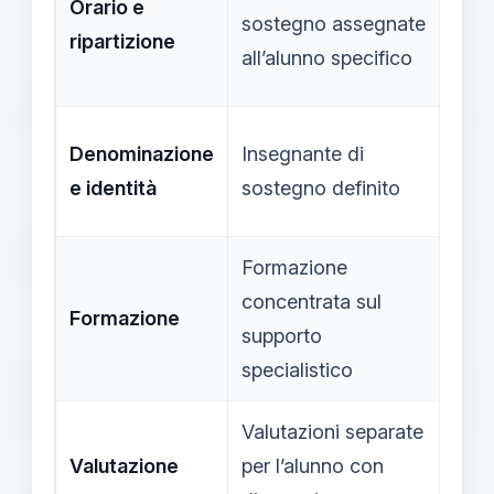
Orario e
atti
sostegno assegnate
ripartizione
mome
all’alunno specifico
diff
Inse
Denominazione
Insegnante di
Faci
e identità
sostegno definito
app
Formazione
concentrata sul
Form
Formazione
supporto
tutt
specialistico
Valutazioni separate
Valu
Valutazione
per l’alunno con
prog