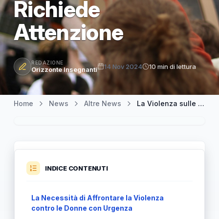
Richiede
Attenzione
REDAZIONE
14 Nov 2024
10 min di lettura
Orizzonte Insegnanti
Home
News
Altre News
La Violenza sulle Donne: Un Dramma Silenzioso che Richiede Attenzione
INDICE CONTENUTI
La Necessità di Affrontare la Violenza
contro le Donne con Urgenza