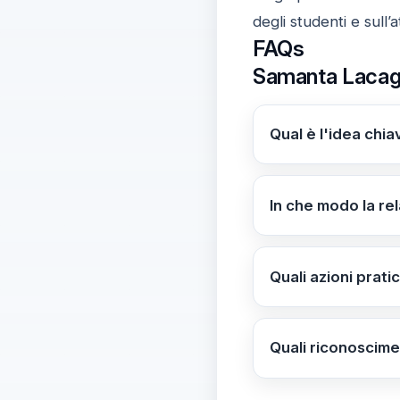
degli studenti e sull
FAQs
Samanta Lacagni
Qual è l'idea chi
L'intervista mette
l'intervento, dimos
In che modo la re
l'inclusione e la fi
La relazione scuol
disponibilità e ap
Quali azioni prat
Valuta la necessità
per autorizzazioni 
Quali riconoscime
famiglia, document
Samanta ha ricevut