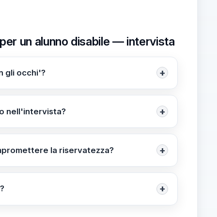
er un alunno disabile — intervista
+
 gli occhi'?
ie per accompagnare l'alunno durante
erso la presenza fisica. Il gesto sottolinea
+
 nell'intervista?
ente restia, ma la docente ha mostrato
enessere dello studente.
+
ompromettere la riservatezza?
tempi dell'intervento, e coinvolgi la dirigenza
r, alloggio) e comunica in modo chiaro con la
+
e?
l riconoscimento della comunità per