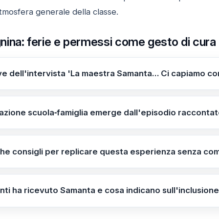
’atmosfera generale della classe.
na: ferie e permessi come gesto di cura p
ave dell'intervista 'La maestra Samanta… Ci capiamo con
 in luce una cura educativa concreta: Samanta usa le fer
trando che la continuità educativa si sostiene anche attrav
lazione scuola‑famiglia emerge dall'episodio raccontato
ducia tra scuola e famiglia.
a‑famiglia è al centro della vicenda: la madre era inizialm
ertura, costruendo un dialogo basato sulla fiducia e sul b
iche consigli per replicare questa esperienza senza c
 di permessi e ferie in base ai bisogni dello studente e ai 
e coordinamento. Organizza la logistica (biglietti, transfe
nti ha ricevuto Samanta e cosa indicano sull'inclusion
ando l'intervento per condividere buone pratiche.
o encomi e un premio dal Comune di Gela; testimoniano i