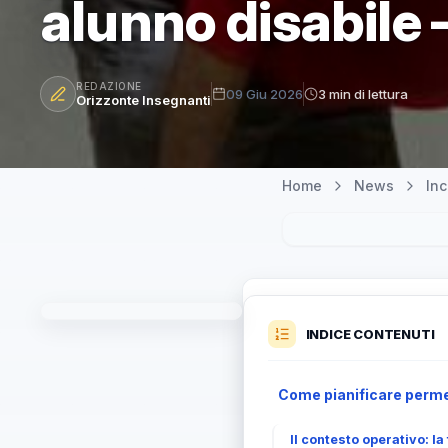
alunno disabile 
REDAZIONE
09 Giu 2026
3 min di lettura
Orizzonte Insegnanti
Home
News
In
INDICE CONTENUTI
Come pianificare perme
Il contesto operativo: l