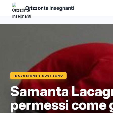
Orizzonte Insegnanti
INCLUSIONE E SOSTEGNO
Samanta Lacagni
permessi come g