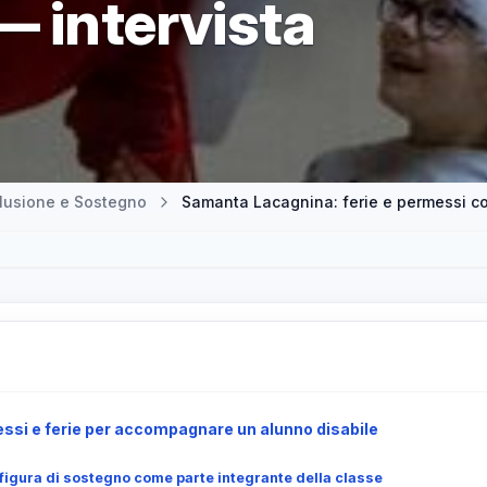
— intervista
clusione e Sostegno
Samanta Lacagnina: ferie e permessi co
ssi e ferie per accompagnare un alunno disabile
a figura di sostegno come parte integrante della classe