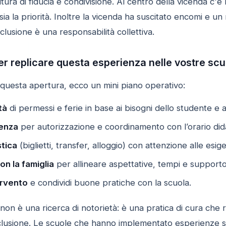
tura di fiducia e condivisione. Al centro della vicenda c'è
ia la priorità. Inoltre la vicenda ha suscitato encomi e 
lusione è una responsabilità collettiva.
er replicare questa esperienza nelle vostre scu
 questa apertura, ecco un mini piano operativo:
tà
di permessi e ferie in base ai bisogni dello studente e a
genza
per autorizzazione e coordinamento con l’orario dida
stica
(biglietti, transfer, alloggio) con attenzione alle esi
n la famiglia
per allineare aspettative, tempi e supporto
ervento
e condividi buone pratiche con la scuola.
 non è una ricerca di notorietà: è una pratica di cura che r
nclusione. Le scuole che hanno implementato esperienze s