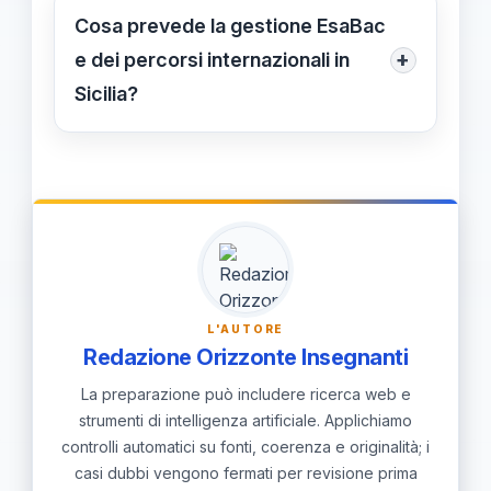
Catania 9.523; Messina 5.173. Queste
Cosa prevede la gestione EsaBac
aree richiedono logistica robusta e
+
e dei percorsi internazionali in
comunicazioni chiare con famiglie e
Sicilia?
studenti.
EsaBac e i percorsi internazionali
richiedono coordinazione tra
dipartimenti linguistici, segreteria e
uffici regionali; fornire guide, esempi
di tracce e simulazioni per valorizzare
tali percorsi.
L'AUTORE
Redazione Orizzonte Insegnanti
La preparazione può includere ricerca web e
strumenti di intelligenza artificiale. Applichiamo
controlli automatici su fonti, coerenza e originalità; i
casi dubbi vengono fermati per revisione prima