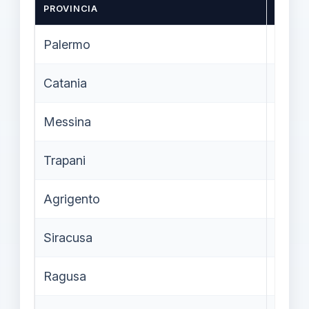
PROVINCIA
CANDI
Palermo
9.94
Catania
9.523
Messina
5.173
Trapani
3.76
Agrigento
3.59
Siracusa
3.29
Ragusa
2.775