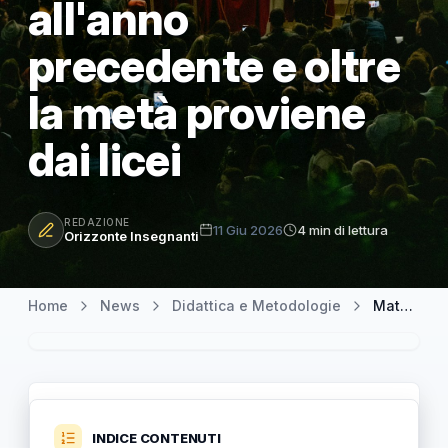
all'anno
precedente e oltre
la metà proviene
dai licei
REDAZIONE
11 Giu 2026
4 min di lettura
Orizzonte Insegnanti
Home
News
Didattica e Metodologie
Maturità 2026 in Sicilia: 44.325 maturandi al via, lieve calo rispetto all'anno precedente e oltre la metà proviene dai licei
INDICE CONTENUTI