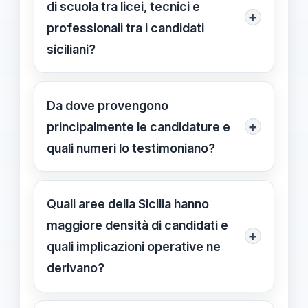
di scuola tra licei, tecnici e
+
hanno date fisse: prima prova di
professionali tra i candidati
Italiano il 18/06/2026 e seconda il
siciliani?
19/06/2026.
Licei: 24.161 maturandi (54%). Istituti
tecnici: 13.269 (30%). Istituti
Da dove provengono
professionali: 6.895 (16%).
+
principalmente le candidature e
quali numeri lo testimoniano?
Predomina la provenienza dalle
scuole statali (41.839). Candidati
Quali aree della Sicilia hanno
interni 43.118; esterni 1.207; paritarie
maggiore densità di candidati e
+
2.486.
quali implicazioni operative ne
derivano?
Palermo raccoglie 9.946 candidati,