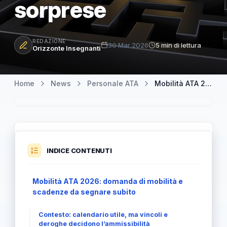
sorprese
REDAZIONE
30 Mar 2026
5 min di lettura
Orizzonte Insegnanti
Home
News
Personale ATA
Mobilità ATA 2026: vincoli e deroghe, prepara la domanda senza sorprese
INDICE CONTENUTI
Mobilità ATA 2026: domanda di mobilità e
scadenze da segnare subito
Contesto: calendario utile, ma vincoli e
deroghe decidono l’ammissibilità