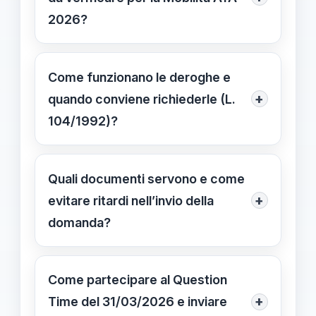
2026?
Verifica se sei ancora nel periodo di
vincolo previsto; senza deroga la
Come funzionano le deroghe e
richiesta rischia di non essere
+
quando conviene richiederle (L.
accolta. Consulta il CCNI mobilità
104/1992)?
ATA 2026 per conoscere i limiti
Le deroghe riguardano condizioni di
applicabili al tuo profilo.
famiglia, salute o esigenze di servizio;
Quali documenti servono e come
l’elenco e i requisiti variano
+
evitare ritardi nell’invio della
annualmente. Consulta le istruzioni
domanda?
ufficiali e il CCNI mobilità ATA per i
Prepara certificazioni, attestazioni e
casi ammissibili.
dichiarazioni sostitutive aggiornate;
Come partecipare al Question
conserva copie con data e riferimenti.
+
Time del 31/03/2026 e inviare