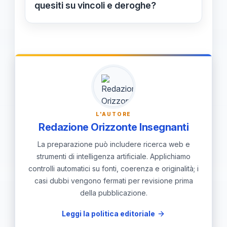
Verifica coerenza tra dichiarazioni e
quesiti su vincoli e deroghe?
documenti prima dell’invio entro il
Il Question Time con Michele Mileto
13/04/2026.
(Gilda Sinatas) è LIVE il 31/03/2026
alle 15:30 su Facebook e YouTube.
Invia quesiti a [email protected] e le
domande risposte saranno rese
pubbliche durante la trasmissione.
L'AUTORE
Redazione Orizzonte Insegnanti
La preparazione può includere ricerca web e
strumenti di intelligenza artificiale. Applichiamo
controlli automatici su fonti, coerenza e originalità; i
casi dubbi vengono fermati per revisione prima
della pubblicazione.
Leggi la politica editoriale