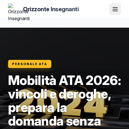
Orizzonte Insegnanti
PERSONALE ATA
Mobilità ATA 2026:
vincoli e deroghe,
prepara la
domanda senza