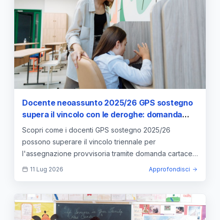
Docente neoassunto 2025/26 GPS sostegno
supera il vincolo con le deroghe: domanda
cartacea per l’assegnazione provvisoria
Scopri come i docenti GPS sostegno 2025/26
possono superare il vincolo triennale per
l'assegnazione provvisoria tramite domanda cartacea
e specifiche deroghe.
11 Lug 2026
Approfondisci