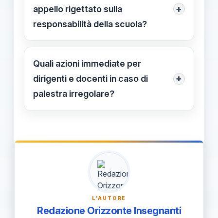
tra irregolarità e danno, e conservare
+
appello rigettato sulla
verbali e registrazioni di sicurezza; la
responsabilità della scuola?
prova deve indicare un nesso
Significa che la presunzione di
concreto.
responsabilità non è automatica:
Quali azioni immediate per
serve dimostrare il nesso causale;
+
dirigenti e docenti in caso di
l’esito evidenzia l’esigenza di prove
palestra irregolare?
precise.
Verificare dimensioni e capienza,
documentare la causalità con prove,
gestire polizze RC e infortuni, e
predisporre una procedura di analisi
del rischio.
L'AUTORE
Redazione Orizzonte Insegnanti