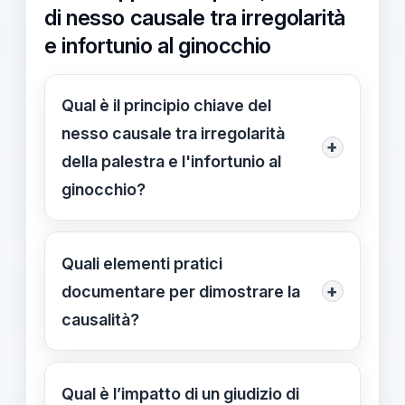
di nesso causale tra irregolarità
e infortunio al ginocchio
Qual è il principio chiave del
nesso causale tra irregolarità
+
della palestra e l'infortunio al
ginocchio?
Il nesso deve essere concreto: le
irregolarità da sole non bastano;
Quali elementi pratici
occorre dimostrare che la carenza ha
+
documentare per dimostrare la
causato effettivamente l’infortunio.
causalità?
L’appello è stato rigettato sul punto,
Documentare dimensioni e capienza
deposito 07/05/2026.
della palestra, prove di collegamento
Qual è l’impatto di un giudizio di