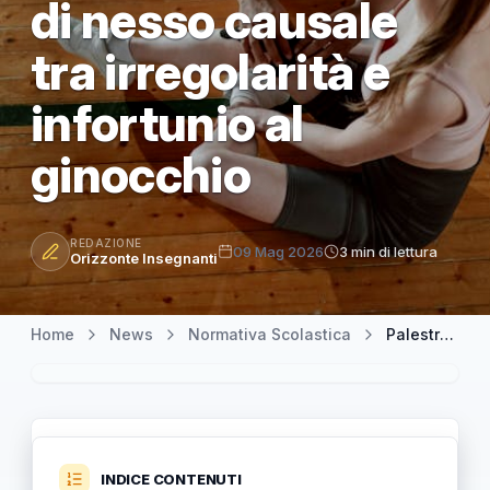
di nesso causale
tra irregolarità e
infortunio al
ginocchio
REDAZIONE
09 Mag 2026
3 min di lettura
Orizzonte Insegnanti
Home
News
Normativa Scolastica
Palestra non conforme e alunno ferito: appello respinto, assenza di nesso causale tra irregolarità e infortunio al ginocchio
INDICE CONTENUTI