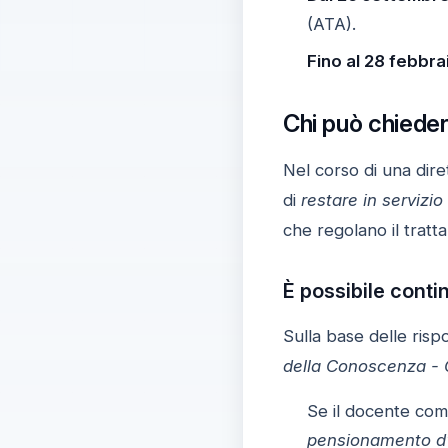
(ATA).
Fino al 28 febbr
Chi può chiedere
Nel corso di una diret
di
restare in servizio 
che regolano il tratt
È possibile contin
Sulla base delle risp
della Conoscenza - C
Se il docente co
pensionamento d’