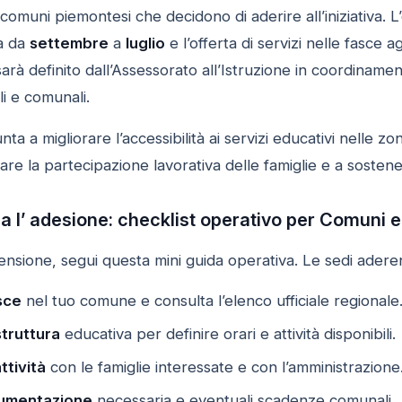
i comuni piemontesi che decidono di aderire all’iniziativ
ra da
settembre
a
luglio
e l’offerta di servizi nelle fasce 
arà definito dall’Assessorato all’Istruzione in coordinament
ali e comunali.
ta a migliorare l’accessibilità ai servizi educativi nelle 
tare la partecipazione lavorativa delle famiglie e a sostene
 l’ adesione: checklist operativo per Comuni e
ensione, segui questa mini guida operativa. Le sedi adere
sce
nel tuo comune e consulta l’elenco ufficiale regionale
struttura
educativa per definire orari e attività disponibili.
ttività
con le famiglie interessate e con l’amministrazione
umentazione
necessaria e eventuali scadenze comunali.