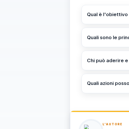
Qual è l'obiettivo 
L'obiettivo è este
includendo attività
Quali sono le prin
Include l’apertura
natalizie e servizi
Chi può aderire e
La misura è rivolt
dall’Assessorato all
Quali azioni posso
comunali.
Verificare se il pr
comune per dettagli
regionali e comuna
L'AUTORE