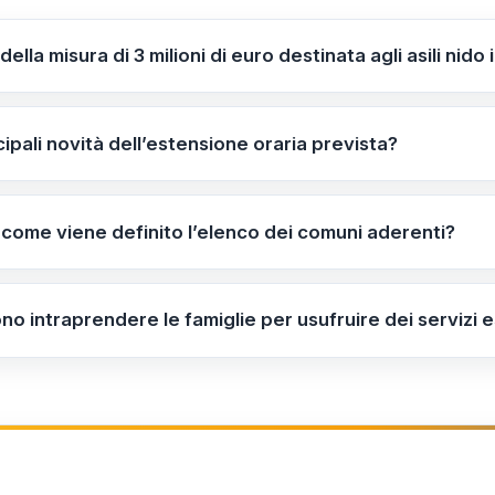
della misura di 3 milioni di euro destinata agli asili nid
ndere l'orario di apertura dei nidi comunali da 01/09/202
 durante le vacanze natalizie, senza costi aggiuntivi per le
cipali novità dell’estensione oraria prevista?
 Sabato Mattina per le sedi che aderiscono al piano regio
 attivi durante le sospensioni scolastiche; non comporta oner
 come viene definito l’elenco dei comuni aderenti?
a ai comuni piemontesi che decidono di aderire; l’elenco de
’Istruzione in coordinamento con gli enti locali e comunicato
no intraprendere le famiglie per usufruire dei servizi 
oprio comune aderisce consultando l’elenco ufficiale region
 su orari e accesso; pianificare eventuali modifiche organ
li per aggiornamenti.