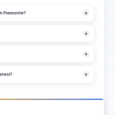
+
o in Piemonte?
6 a 31/07/2027 e da 01/09/2027 a 31/07/2028,
 famiglie.
+
nale. Prevede attività durante le vacanze
i aggiuntivi per i genitori.
+
i comuni aderenti sarà definito
 tramite i canali ufficiali regionali e
+
estesi?
ale; contattare l’ufficio scuola del proprio
izzative familiari; seguire le comunicazioni