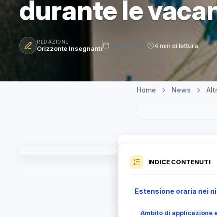
durante le vacan
REDAZIONE
28 Apr 2026
4 min di lettura
Orizzonte Insegnanti
Home
News
Al
INDICE CONTENUTI
Estensione oraria nei ni
Ambito di applicazione e