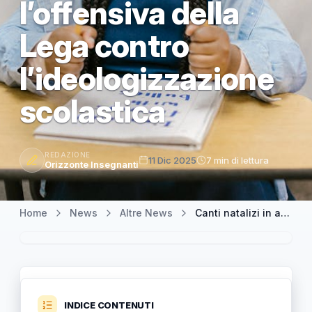
l’offensiva della
Lega contro
l’ideologizzazione
scolastica
REDAZIONE
11 Dic 2025
7 min di lettura
Orizzonte Insegnanti
Home
News
Altre News
Canti natalizi in arabo e webinar con Albanese: Sasso denuncia l’offensiva della Lega contro l’ideologizzazione scolastica
INDICE CONTENUTI