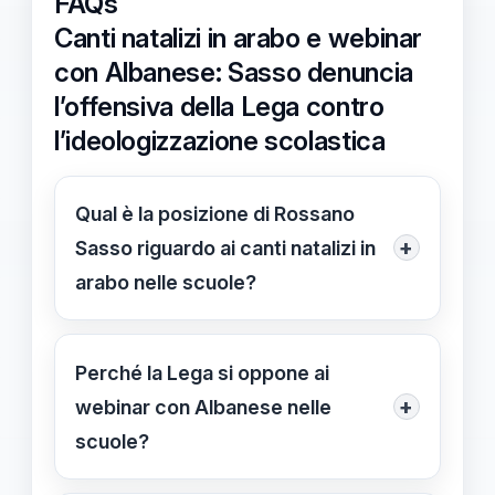
FAQs
Canti natalizi in arabo e webinar
con Albanese: Sasso denuncia
l’offensiva della Lega contro
l’ideologizzazione scolastica
Qual è la posizione di Rossano
+
Sasso riguardo ai canti natalizi in
arabo nelle scuole?
Rossano Sasso ritiene che i canti in
arabo durante le recite natalizie
Perché la Lega si oppone ai
possano essere strumenti di
+
webinar con Albanese nelle
ideologizzazione e propone
scuole?
regolamentazioni più rigorose per
La Lega considera i webinar con