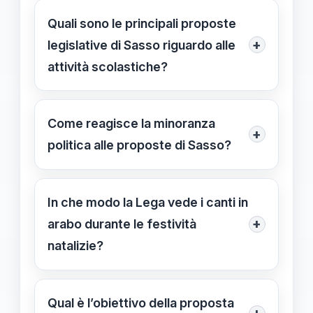
garantire la neutralità educativa.
relatori come Albanese come
Quali sono le principali proposte
strumenti di politicizzazione e
+
legislative di Sasso riguardo alle
ideologizzazione che rischiano di
attività scolastiche?
disturbare la missione educativa e la
Sasso propone di introdurre il
laicità delle scuole.
consenso informato delle famiglie per
Come reagisce la minoranza
+
eventi come visite culturali e webinar,
politica alle proposte di Sasso?
rafforzando i controlli e la trasparenza
La minoranza e alcune associazioni di
per tutelare la laicità scolastica.
docenti criticano le proposte come
In che modo la Lega vede i canti in
eccessive e limitanti della libertà
+
arabo durante le festività
didattica, mentre Sasso sostiene che
natalizie?
la scuola debba rimanere neutra e
La Lega considera i canti in arabo
laica.
come un esempio di possibile
Qual è l’obiettivo della proposta