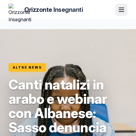
Orizzonte Insegnanti
ALTRE NEWS
Canti natalizi in
arabo e webinar
con Albanese:
Sasso denuncia