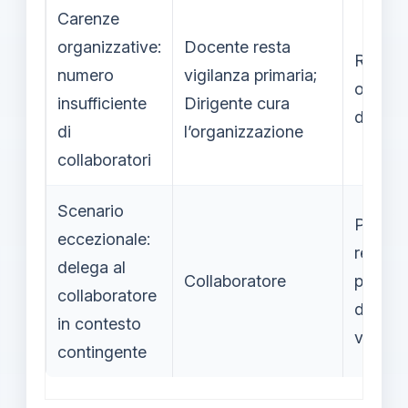
Carenze
organizzative:
Docente resta
Respon
numero
vigilanza primaria;
organi
insufficiente
Dirigente cura
del dir
di
l’organizzazione
collaboratori
Scenario
Possibi
eccezionale:
respons
delega al
Collaboratore
per AT
collaboratore
docent
in contesto
vigilan
contingente