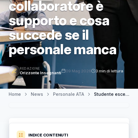
collaboratore è
supporto e cosa
succede se il
personale manca
REDAZIONE
09 Mag 2026
3 min di lettura
Orizzonte Insegnanti
Home
News
Personale ATA
Studente esce dall’aula: la vigilanza resta al docente, il collaboratore è supporto e cosa succede se il personale manca
INDICE CONTENUTI