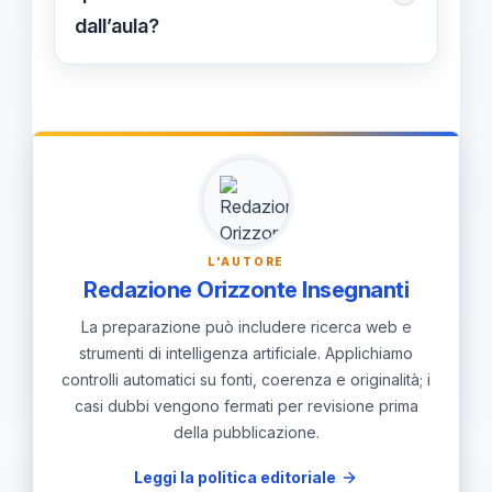
protocolli di emergenza; il Punto di
dall’aula?
chiari; una delega non conforme può
De Martino sottolinea l’esigenza di
generare responsabilità per l’ATA.
Seguire la mini procedura: verifica
mantenere la vigilanza primaria del
identità e destinazione; controllo
docente anche in tali contesti.
rientro e comunicazione. Delega
temporanea se necessario,
documentazione e attivazione di
protocolli interni in caso di carenze.
L'AUTORE
Redazione Orizzonte Insegnanti
La preparazione può includere ricerca web e
strumenti di intelligenza artificiale. Applichiamo
controlli automatici su fonti, coerenza e originalità; i
casi dubbi vengono fermati per revisione prima
della pubblicazione.
Leggi la politica editoriale