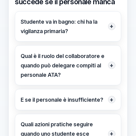
succede se il personale manca
Studente va in bagno: chi ha la
+
vigilanza primaria?
La vigilanza resta primaria del
docente, anche se lo studente esce
Qual è il ruolo del collaboratore e
dall’aula. Il collaboratore fornisce
+
quando può delegare compiti al
supporto operativo e non sostituisce
personale ATA?
la sorveglianza.
Il collaboratore sorveglia spazi
comuni e supporta la vigilanza, ma
+
E se il personale è insufficiente?
non sostituisce la responsabilità
In caso di carenze di personale,
primaria del docente. In assenza
l’organizzazione e l’assetto
Quali azioni pratiche seguire
temporanea del docente, può essere
dirigenziale definiscono turni e
+
quando uno studente esce
delegato, purché esistano protocolli