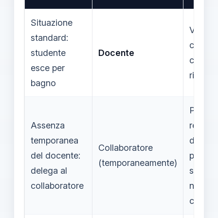
Situazione
Vigilan
standard:
chi res
studente
Docente
control
esce per
rientro
bagno
Possibi
Assenza
respons
temporanea
diretta
Collaboratore
del docente:
person
(temporaneamente)
delega al
se la d
collaboratore
non è
confo