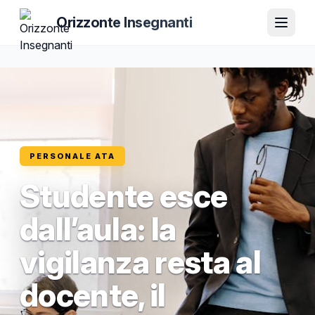
Orizzonte Insegnanti
PERSONALE ATA
Studente esce
dall’aula: la
vigilanza resta al
docente, il