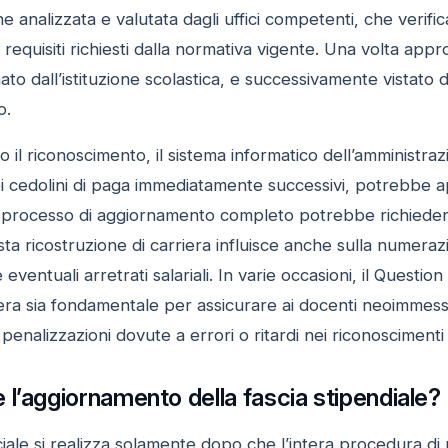
analizzata e valutata dagli uffici competenti, che verifican
requisiti richiesti dalla normativa vigente. Una volta appr
mato dall’istituzione scolastica, e successivamente vistato
o.
to il riconoscimento, il sistema informatico dell’amministra
i cedolini di paga immediatamente successivi, potrebbe ap
l processo di aggiornamento completo potrebbe richiedere 
ta ricostruzione di carriera influisce anche sulla numerazi
e eventuali arretrati salariali. In varie occasioni, il Quest
riera sia fondamentale per assicurare ai docenti neoimmes
enalizzazioni dovute a errori o ritardi nei riconoscimenti uf
l’aggiornamento della fascia stipendiale?
iale si realizza solamente dopo che l’intera procedura di r