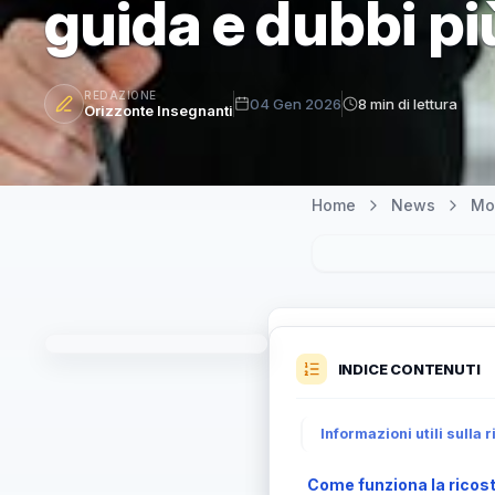
guida e dubbi pi
REDAZIONE
04 Gen 2026
8 min di lettura
Orizzonte Insegnanti
Home
News
Mo
INDICE CONTENUTI
Informazioni utili sulla 
Come funziona la ricost