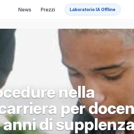
News
Prezzi
Laboratorio IA Offline
ocedure nella
 carriera per docen
anni di supplenza