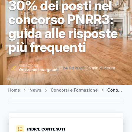
30% dei posti nel
concorso PNRR3:
guida alle risposte
più frequenti
REDAZIONE
24 Ott 2025
5 min di lettura
Orizzonte Insegnanti
Home
News
Concorsi e Formazione
Conoscere le modalità di riconoscimento della riserva del 30% dei posti nel concorso PNRR3: guida alle risposte più frequenti
INDICE CONTENUTI