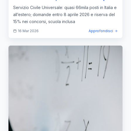
2026 e riserva del 15% nei concorsi scolastici
Servizio Civile Universale: quasi 66mila posti in Italia e
all’estero; domande entro 8 aprile 2026 e riserva del
15% nei concorsi, scuola inclusa
16 Mar 2026
Approfondisci