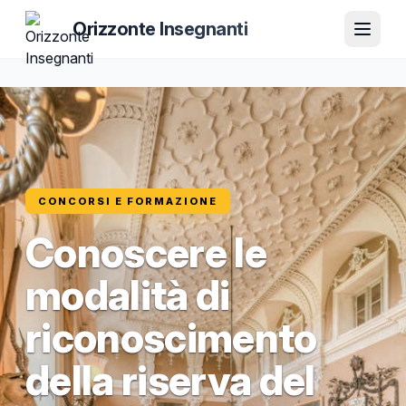
Orizzonte Insegnanti
CONCORSI E FORMAZIONE
Conoscere le
modalità di
riconoscimento
della riserva del