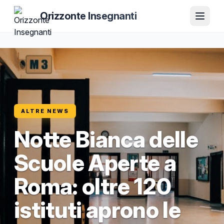
Orizzonte Insegnanti
ALTRE NEWS
Notte Bianca delle
Scuole Aperte a
Roma: oltre 120
istituti aprono le