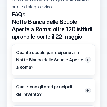
arte e dialogo civico.
FAQs
Notte Bianca delle Scuole
Aperte a Roma: oltre 120 istituti
aprono le porte il 22 maggio
Quante scuole partecipano alla
+
Notte Bianca delle Scuole Aperte
a Roma?
Oltre 120 istituti partecipano,
distribuiti tra centro storico e periferie.
Quali sono gli orari principali
+
L'ingresso è gratuito e l'iniziativa è
dell'evento?
promossa da Roma Capitale.
Orario: dalle 18:00 alle 00:00. I