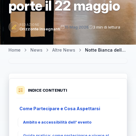
porte il 22 maggio
REDAZIONE
15 Mag 2026
3 min di lettura
Orizzonte Insegnanti
Home
News
Altre News
Notte Bianca delle Scuole Aperte a Roma: oltre 120 istituti aprono le porte il 22 maggio
INDICE CONTENUTI
Come Partecipare e Cosa Aspettarsi
Ambito e accessibilità dell' evento
Guida pratica: come partecipare e vivere al