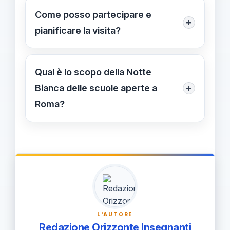
programmi delle attività sono
Come posso partecipare e
+
pubblicati sui canali istituzionali delle
pianificare la visita?
singole scuole.
Consulta i programmi pubblicati dalle
scuole sui canali istituzionali e sui
Qual è lo scopo della Notte
social; seleziona le attività che ti
+
Bianca delle scuole aperte a
interessano e pianifica la visita in
Roma?
base agli orari disponibili.
Trasformare le scuole in luoghi di
cultura, incontro e cittadinanza,
rafforzando la scuola come presidio
educativo, culturale e civico;
l'iniziativa è promossa da Roma
Capitale.
L'AUTORE
Redazione Orizzonte Insegnanti