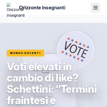
Orizzonte Insegnanti
MONDO DOCENTI
Voti elevati in
cambio di like?
Schettini: “Termini
fraintesi e