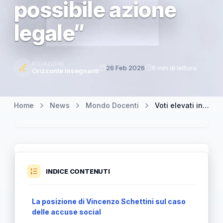
possibile azione
legale”
REDAZIONE
26 Feb 2026
6 min di lettura
Orizzonte Insegnanti
Home
News
Mondo Docenti
Voti elevati in cambio di like? Schettini: “Termini fraintesi e possibile azione legale”
INDICE CONTENUTI
La posizione di Vincenzo Schettini sul caso
delle accuse social