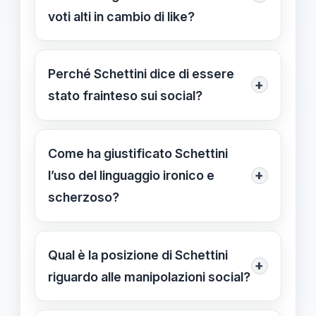
voti alti in cambio di like?
Schettini ha dichiarato che le accuse
sono un fraintendimento, e sta
Perché Schettini dice di essere
+
valutando azioni legali per tutelare la
stato frainteso sui social?
sua reputazione.
Perché ritiene che le sue dichiarazioni
siano state interpretate fuori contesto
Come ha giustificato Schettini
o in modo eccessivamente
+
l’uso del linguaggio ironico e
drammatizzato.
scherzoso?
Ha spiegato di averlo usato per
attirare attenzione e coinvolgere gli
Qual è la posizione di Schettini
+
studenti senza alcuna intenzione di
riguardo alle manipolazioni social?
influenzare i voti.
Schettini sostiene di non aver mai