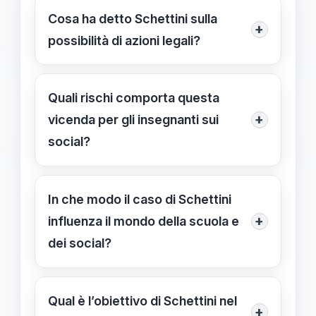
subordinato l’attività scolastica a like
Cosa ha detto Schettini sulla
+
o popolarità sui social, mantenendo
possibilità di azioni legali?
un approccio trasparente.
Ha dichiarato di essere in fase di
valutazione di azioni legali per
Quali rischi comporta questa
difendersi da accuse infondate e
+
vicenda per gli insegnanti sui
diffamatorie.
social?
Risveglia questioni sulla gestione dei
social da parte di insegnanti e la
In che modo il caso di Schettini
necessità di chiarezza per evitare
+
influenza il mondo della scuola e
diffamazioni o fraintendimenti.
dei social?
Sottolinea l’importanza di un uso
trasparente delle piattaforme digitali e
Qual è l’obiettivo di Schettini nel
+
di azioni legali per tutelare l’immagine