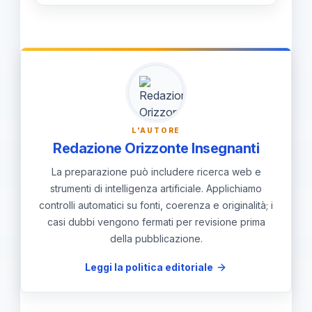
Comunicare orari e disponibilità entro
INVALSI.
24 ore; verificare le prove INVALSI e
predisporre sostituzioni dove
necessario. Aggiornare calendari,
informare i rappresentanti di classe e
monitorare le comunicazioni dalle
L'AUTORE
istituzioni e dai sindacati.
Redazione Orizzonte Insegnanti
La preparazione può includere ricerca web e
strumenti di intelligenza artificiale. Applichiamo
controlli automatici su fonti, coerenza e originalità; i
casi dubbi vengono fermati per revisione prima
della pubblicazione.
Leggi la politica editoriale