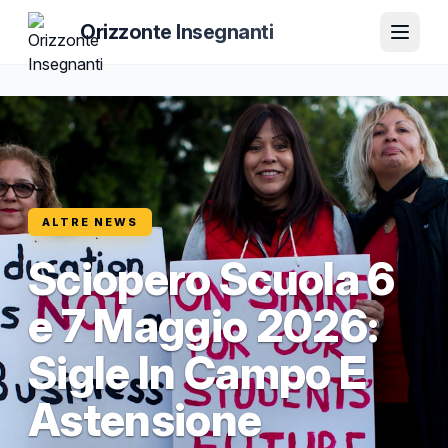
Orizzonte Insegnanti
ALTRE NEWS
Sciopero Scuola 6
e 7 Maggio 2026:
Sigle In Campo E
Astensione