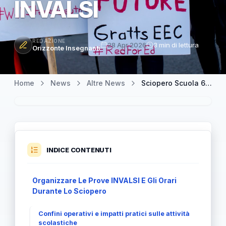
INVALSI
REDAZIONE
28 Apr 2026
3 min di lettura
Orizzonte Insegnanti
Home
News
Altre News
Sciopero Scuola 6 e 7 Maggio 2026: Sigle In Campo E Astensione INVALSI
INDICE CONTENUTI
Organizzare Le Prove INVALSI E Gli Orari
Durante Lo Sciopero
Confini operativi e impatti pratici sulle attività
scolastiche