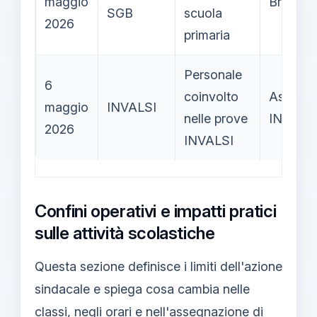
maggio
Breve
SGB
scuola
2026
primaria
Personale
6
coinvolto
Astensi
maggio
INVALSI
nelle prove
INVALS
2026
INVALSI
Confini operativi e impatti pratici
sulle attività scolastiche
Questa sezione definisce i limiti dell'azione
sindacale e spiega cosa cambia nelle
classi, negli orari e nell'assegnazione di