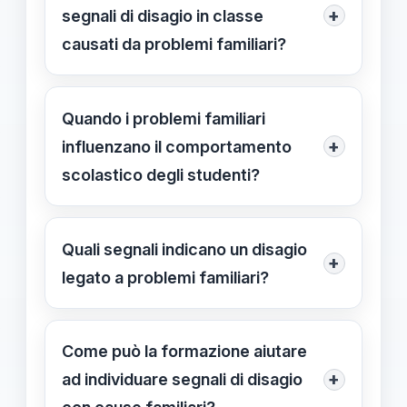
+
segnali di disagio in classe
causati da problemi familiari?
I segnali principali includono
variazioni nel rendimento,
Quando i problemi familiari
comportamento isolato, e frequenti
+
influenzano il comportamento
assenze. La sensibilità dell'insegnante
scolastico degli studenti?
e l'osservazione costante sono
Quando gli studenti manifestano
fondamentali per individuare questi
cambiamenti repentini nel
Quali segnali indicano un disagio
segnali tempestivamente.
+
comportamento, frequenti assenze o
legato a problemi familiari?
oscuramento dell'interesse verso le
Segnali come isolamento sociale,
attività, può essere un segnale che
peggioramento delle performance,
Come può la formazione aiutare
problemi familiari stanno influenzando
cambiamenti nel tono dell’umore e
+
ad individuare segnali di disagio
il loro comportamento scolastico.
comportamenti oppositivi possono