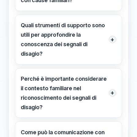
con cause familiari?
indicare un disagio legato a
La formazione permette di
problematiche familiari.
riconoscere segnali sottili e di capire
Quali strumenti di supporto sono
quando un comportamento può
utili per approfondire la
+
derivare da problemi familiari,
conoscenza dei segnali di
migliorando la capacità di intervento
disagio?
precoce e di collaborazione con le
Strumenti utili includono corsi di
famiglie.
formazione, check-list di
Perché è importante considerare
osservazione, colloqui con genitori e
il contesto familiare nel
+
consulenze con specialisti, come
riconoscimento dei segnali di
psicologi scolastici.
disagio?
Perché il comportamento di uno
studente può essere influenzato da
Come può la comunicazione con