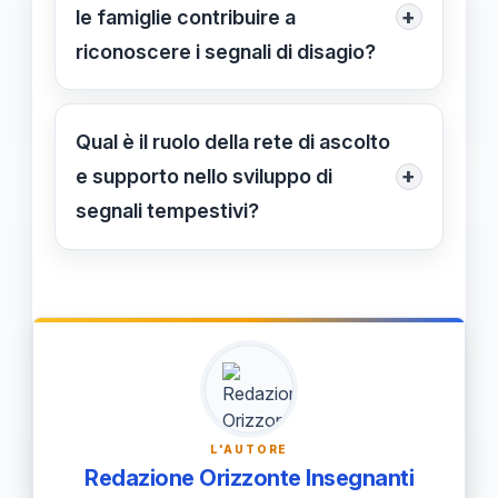
dinamiche familiari e riconoscere
+
le famiglie contribuire a
questi segnali aiuta a intervenire in
riconoscere i segnali di disagio?
modo più mirato e sensibile.
Il confronto con le famiglie permette
di ottenere informazioni utili sui
Qual è il ruolo della rete di ascolto
contesti di vita dello studente,
+
e supporto nello sviluppo di
facilitando un intervento più efficace
segnali tempestivi?
e tempestivo.
Una rete di ascolto favorisce la
condivisione di osservazioni e
permette di intervenire prontamente,
creando un ambiente scolastico più
sicuro e favorevole al benessere degli
studenti.
L'AUTORE
Redazione Orizzonte Insegnanti