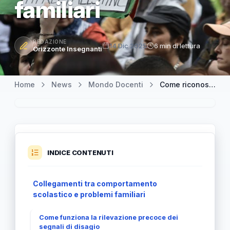
familiari
REDAZIONE
14 Dic 2025
6 min di lettura
Orizzonte Insegnanti
Home
News
Mondo Docenti
Come riconoscere i segnali di disagio in classe legati a problematiche familiari
INDICE CONTENUTI
Collegamenti tra comportamento
scolastico e problemi familiari
Come funziona la rilevazione precoce dei
segnali di disagio