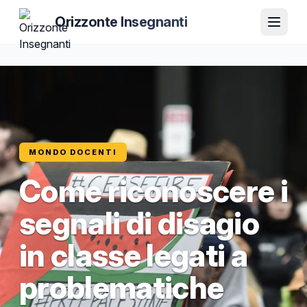
Orizzonte Insegnanti
MONDO DOCENTI
Come riconoscere i
segnali di disagio
in classe legati a
problematiche