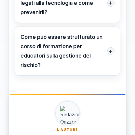
collaborazione tra scuola e famiglia
+
legati alla tecnologia e come
per un ambiente sicuro e rispettoso
prevenirli?
dell'autonomia.
I rischi includono cyberbullismo e
accesso a contenuti inappropriati. Si
Come può essere strutturato un
prevengono con politiche di sicurezza
corso di formazione per
+
IT e cultura digitale consapevole.
educatori sulla gestione del
rischio?
Un corso può includere attività
pratiche, metodologie educative,
gestione delle emergenze e strategie
per integrare il rischio come elemento
di crescita.
L'AUTORE