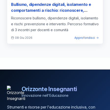
Bullismo, dipendenze digitali, isolamento e
comportamenti a rischio: riconoscere,
prevenire e intervenire. Percorso di
Riconoscere bullismo, dipendenze digitali, isolamento
formazione in tre incontri per docenti e la
e rischi: prevenzione e intervento. Percorso formativo
comunità educante — approfondimento e
di 3 incontri per docenti e comunità
guida
08 Giu 2026
Approfondisci
Orizzonte Insegnanti
Innovazione nell'Educazione
Strumenti e risorse per l'educazione inclusiva, con