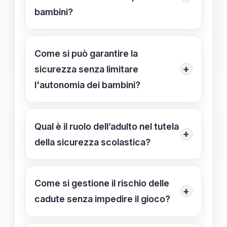
bambini?
I principali rischi includono cadute,
infortuni durante le attività sportive,
Come si può garantire la
problemi emotivi come il bullismo e
+
sicurezza senza limitare
rischi legati alla sicurezza digitale,
l'autonomia dei bambini?
come il cyberbullismo.
Attraverso un approccio equilibrato
che combina formazione,
Qual è il ruolo dell’adulto nel tutela
+
supervisione e la promozione di
della sicurezza scolastica?
responsabilità, consentendo ai
Gli adulti devono essere presenti,
bambini di esplorare e crescere in un
osservare le attività, intervenire
Come si gestione il rischio delle
ambiente sicuro.
+
quando necessario e favorire un
cadute senza impedire il gioco?
ambiente di fiducia che bilanci
Utilizzando ambienti ottimizzati con
sicurezza e autonomia.