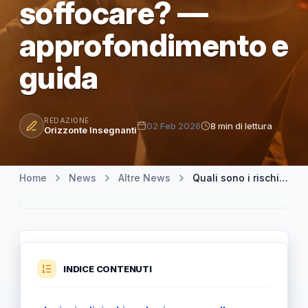
soffocare? —
approfondimento e
guida
REDAZIONE
02 Feb 2026
8 min di lettura
Orizzonte Insegnanti
Home
News
Altre News
Quali sono i rischi per la sicurezza a scuola? Come tutelare senza soffocare? — approfondimento e guida
INDICE CONTENUTI