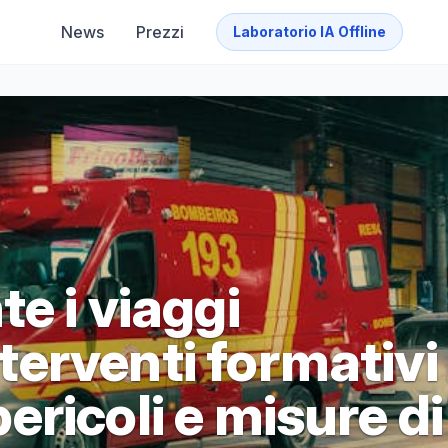
News
Prezzi
Laboratorio IA Offline
e i viaggi
interventi formativi
 pericoli e misure di