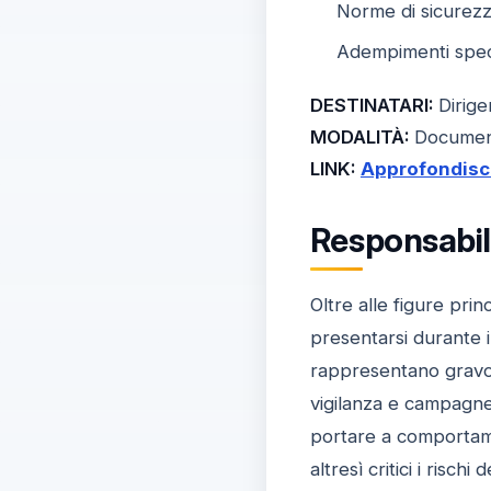
Norme di sicurezz
Adempimenti speci
DESTINATARI:
Dirigen
MODALITÀ:
Documenti
LINK:
Approfondisci
Responsabili
Oltre alle figure pri
presentarsi durante i 
rappresentano gravosi
vigilanza e campagne 
portare a comportamen
altresì critici i risc