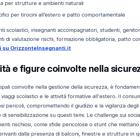
a per strutture e ambienti naturali
fici per tirocini all’estero e patto comportamentale
ti scolastici, insegnanti accompagnatori, studenti, genitor
 di valutazione rischi, formazione obbligatoria, patto
 su OrizzonteInsegnanti.it
tà e figure coinvolte nella sicure
ncipali coinvolte nella gestione della sicurezza, è fondamen
viaggi scolastici e le attività formative all'estero. Il cons
 pericoli, compromettendo il giudizio e la vigilanza degli
di sensibilizzazione su questi temi. Le challenge sui soc
ti rischiosi, come sfide pericolose o stunt che mettano in
hi derivanti dalla presenza di balconi, finestre e strutture i