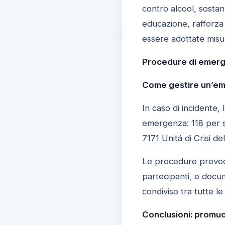
contro alcool, sosta
educazione, rafforza 
essere adottate misure
Procedure di emerge
Come gestire un’e
In caso di incidente,
emergenza: 118 per s
7171 Unitá di Crisi d
Le procedure prevedon
partecipanti, e docu
condiviso tra tutte le
Conclusioni: promuo