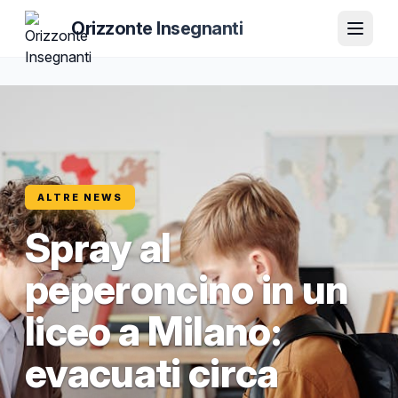
Orizzonte Insegnanti
ALTRE NEWS
Spray al
peperoncino in un
liceo a Milano:
evacuati circa