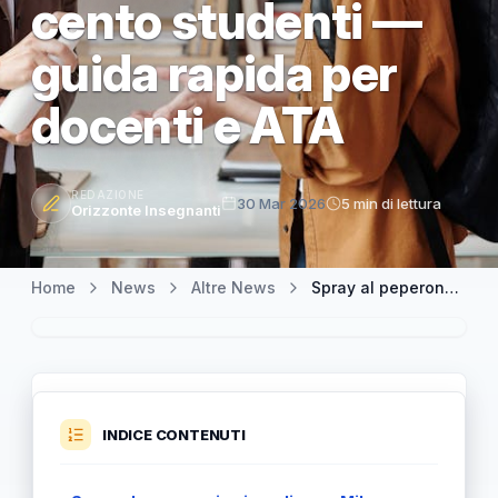
cento studenti —
guida rapida per
docenti e ATA
REDAZIONE
30 Mar 2026
5 min di lettura
Orizzonte Insegnanti
Home
News
Altre News
Spray al peperoncino in un liceo a Milano: evacuati circa cento studenti — guida rapida per docenti e ATA
INDICE CONTENUTI