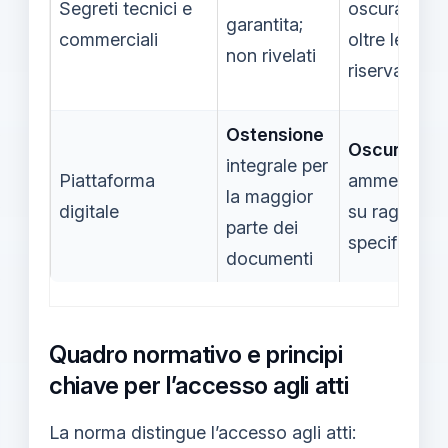
Segreti tecnici e
oscurament
garantita;
commerciali
oltre le nor
non rivelati
riservatezza
Ostensione
Oscuramen
integrale per
Piattaforma
ammesso so
la maggior
digitale
su ragioni
parte dei
specifiche
documenti
Quadro normativo e principi
chiave per l’accesso agli atti
La norma distingue l’accesso agli atti: