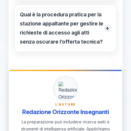
Riferimenti principali: Art. 36, comma
Riferimenti: Art. 36, comma 3; Parere
3; Codice dei contratti pubblici;
Qual è la procedura pratica per la
Consiglio di Stato 61/2026.
Parere Consiglio di Stato 61/2026;
stazione appaltante per gestire le
+
Comunicato ANAC 10/2026 (del
richieste di accesso agli atti
06/05/2026). Il Consiglio di Stato
senza oscurare l’offerta tecnica?
evidenzia l’indispensabilità dei
Verifica la natura della richiesta
documenti per i soggetti interessati e
(offerta tecnica o altri atti); richiedi
la prevalenza dell’interesse pubblico
motivazioni dettagliate per eventuale
all’accesso.
oscuramento; applica l’articolo 36 e
comunica la decisione spiegando
cosa resta accessibile e cosa è
L'AUTORE
oscurato.
Redazione Orizzonte Insegnanti
La preparazione può includere ricerca web e
strumenti di intelligenza artificiale. Applichiamo