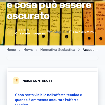
e cosa può essere
oscurato
REDAZIONE
25 Mag 2026
4 min di lettura
Orizzonte Insegnanti
Home
News
Normativa Scolastica
Accesso agli atti e offerta tecnica: ANAC chiarisce cosa resta visibile e cosa può essere oscurato
INDICE CONTENUTI
Cosa resta visibile nell’offerta tecnica e
quando è ammesso oscurare l’offerta
tecnica