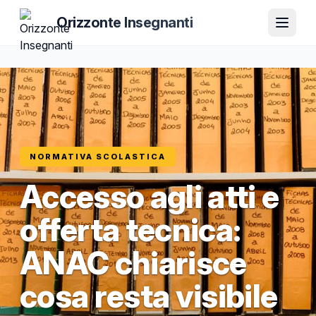
Orizzonte Insegnanti
NORMATIVA SCOLASTICA
Accesso agli atti e
offerta tecnica:
ANAC chiarisce
cosa resta visibile