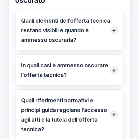
oscurato
Quali elementi dell’offerta tecnica
+
restano visibili e quando è
ammesso oscurarla?
L’offerta tecnica dell’aggiudicatario è
visibile integralmente a soggetti non
In quali casi è ammesso oscurare
+
esclusi (inclusi verbali e atti).
l’offerta tecnica?
L’oscuramento è ammesso solo su
L’oscura è ammessa solo su parti
richiesta esplicita e valutazione
specifiche dell’offerta tecnica, su
Quali riferimenti normativi e
positiva delle ragioni di riservatezza.
richiesta esplicita dell’operatore
principi guida regolano l’accesso
Riferimenti: Art. 36, comma 3; Parere
+
economico, e previa valutazione
agli atti e la tutela dell’offerta
Cons. Stato 61/2026; Comunicato
positiva delle ragioni di riservatezza
tecnica?
ANAC 10/2026.
da parte dell’amministrazione.