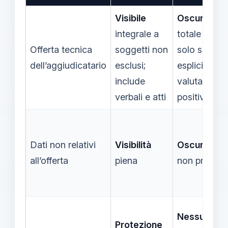
Visibile
Oscuramen
integrale a
totale o par
Offerta tecnica
soggetti non
solo su rich
dell’aggiudicatario
esclusi;
esplicita e
include
valutazione
verbali e atti
positiva
Dati non relativi
Visibilità
Oscuramen
all’offerta
piena
non previst
Nessun
Protezione