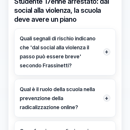
Studente 17enne arrestato: dal
social alla violenza, la scuola
deve avere un piano
Quali segnali di rischio indicano
che 'dal social alla violenza il
+
passo può essere breve'
secondo Frassinetti?
Secondo Frassinetti, segnali come
minacce esplicite, contenuti incitanti
Qual è il ruolo della scuola nella
e isolamento improvviso richiedono
+
prevenzione della
un intervento immediato. Raccogli
radicalizzazione online?
dati, valuta il rischio e attiva la rete di
La scuola deve riconoscere segnali di
riferimento con una checklist.
rischio credibili e gestirli con