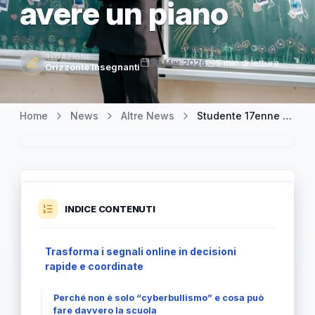
avere un piano
REDAZIONE
30 Mar 2026
5 min di lettura
Orizzonte Insegnanti
Home
News
Altre News
Studente 17enne arrestato: dal social alla violenza, la scuola deve avere un piano
INDICE CONTENUTI
Trasforma i segnali online in decisioni
rapide e coordinate
Perché non è solo “cyberbullismo” e cosa può
fare davvero la scuola