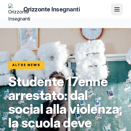
Orizzonte Insegnanti
ALTRE NEWS
Studente 17enne
arrestato: dal
social alla violenza,
la scuola deve