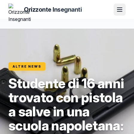
Orizzonte Insegnanti
ALTRE NEWS
Studente di 16 anni
trovato con pistola
a salve in una
scuola napoletana: