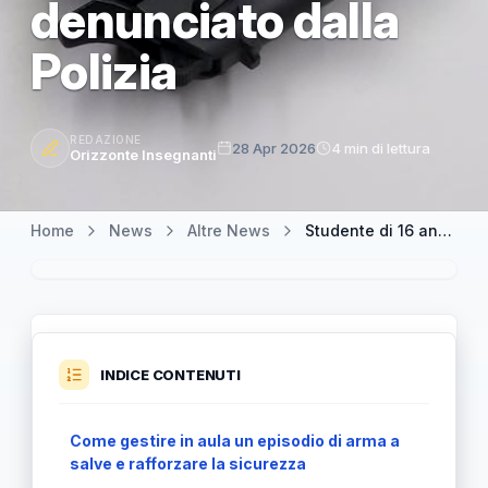
denunciato dalla
Polizia
REDAZIONE
28 Apr 2026
4 min di lettura
Orizzonte Insegnanti
Home
News
Altre News
Studente di 16 anni trovato con pistola a salve in una scuola napoletana: denunciato dalla Polizia
INDICE CONTENUTI
Come gestire in aula un episodio di arma a
salve e rafforzare la sicurezza