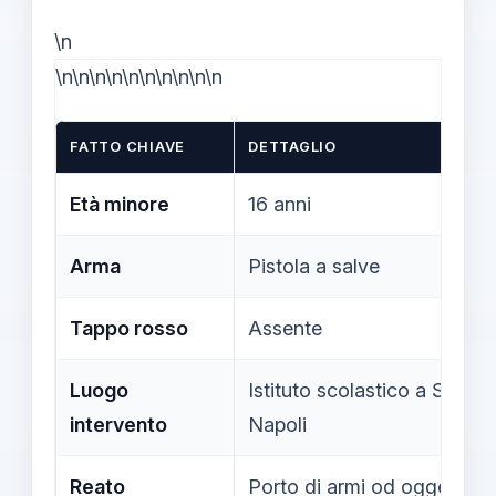
\n
\n\n\n\n\n\n\n\n\n\n
FATTO CHIAVE
DETTAGLIO
Età minore
16 anni
Arma
Pistola a salve
Tappo rosso
Assente
Luogo
Istituto scolastico a San G
intervento
Napoli
Reato
Porto di armi od oggetti at