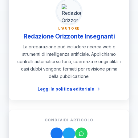
influenzato la valutazione di pericolo.
La Polizia ha denunciato per porto di
armi od oggetti atti ad offendere e il
L'AUTORE
procedimento è affidato alla Procura
Redazione Orizzonte Insegnanti
per i Minorenni di Napoli.
La preparazione può includere ricerca web e
strumenti di intelligenza artificiale. Applichiamo
controlli automatici su fonti, coerenza e originalità; i
casi dubbi vengono fermati per revisione prima
della pubblicazione.
Leggi la politica editoriale
CONDIVIDI ARTICOLO