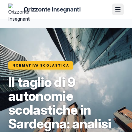
Orizzonte Insegnanti
NORMATIVA SCOLASTICA
Il taglio di 9
autonomie
scolastiche in
Sardegna: analisi