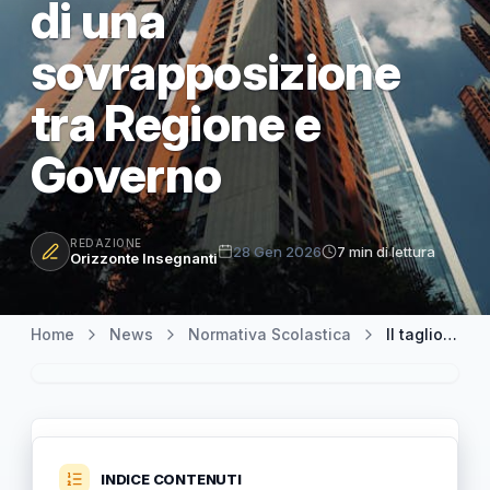
di una
sovrapposizione
tra Regione e
Governo
REDAZIONE
28 Gen 2026
7 min di lettura
Orizzonte Insegnanti
Home
News
Normativa Scolastica
Il taglio di 9 autonomie scolastiche in Sardegna: analisi di una sovrapposizione tra Regione e Governo
INDICE CONTENUTI