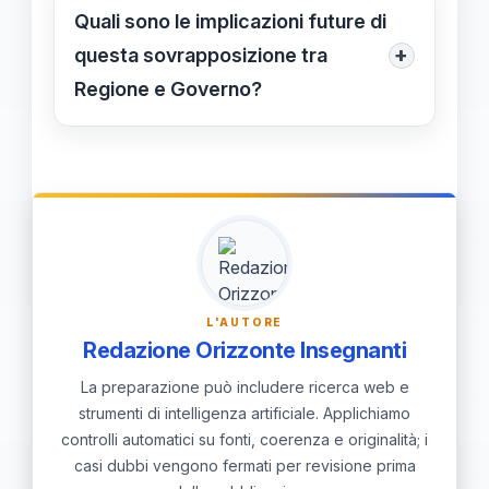
la sua tela, la Regione tenta di
Quali sono le implicazioni future di
riorganizzare le autonomie, mentre il
+
questa sovrapposizione tra
Governo interviene a smantellare o
Regione e Governo?
adattare queste strutture, creando un
Le implicazioni comprendono una
ciclo di continui cambiamenti.
possibile instabilità gestionale, un
aumento delle tensioni politiche e il
rischio di perdita di identità locale nel
sistema scolastico sardo.
L'AUTORE
Redazione Orizzonte Insegnanti
La preparazione può includere ricerca web e
strumenti di intelligenza artificiale. Applichiamo
controlli automatici su fonti, coerenza e originalità; i
casi dubbi vengono fermati per revisione prima