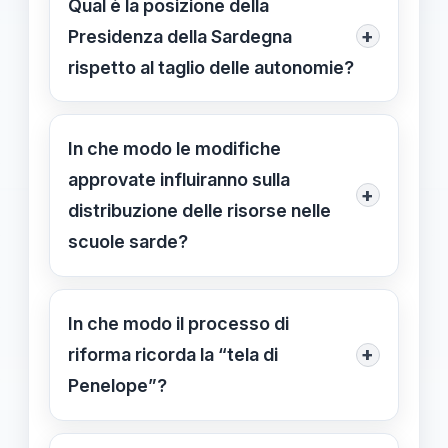
Qual è la posizione della
riduzione di opportunità formative
+
Presidenza della Sardegna
nelle zone remote e una possibile
rispetto al taglio delle autonomie?
perdita di identità culturale legata alle
La presidente Alessandra Todde
autonomie scolastiche storiche.
definisce le azioni di taglio come
In che modo le modifiche
tentativi di “tagliare, accorpare e
approvate influiranno sulla
+
indebolire”, e promette opposizione di
distribuzione delle risorse nelle
tipo legale e politico per tutelare le
scuole sarde?
prerogative regionali.
Le modifiche potrebbero concentrare
risorse in alcune zone e ridurre i
In che modo il processo di
servizi nelle aree più svantaggiate,
+
riforma ricorda la “tela di
con possibili ripercussioni sulla qualità
Penelope”?
e l’accessibilità dell’istruzione.
Proprio come Penelope tessé e disfò