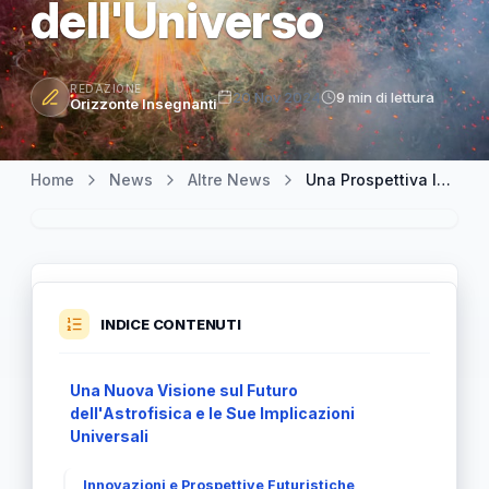
dell'Universo
REDAZIONE
20 Nov 2024
9 min di lettura
Orizzonte Insegnanti
Home
News
Altre News
Una Prospettiva Innovativa sull'Astrofisica: Rivelare il Futuro dell'Universo
INDICE CONTENUTI
Una Nuova Visione sul Futuro
dell'Astrofisica e le Sue Implicazioni
Universali
Innovazioni e Prospettive Futuristiche