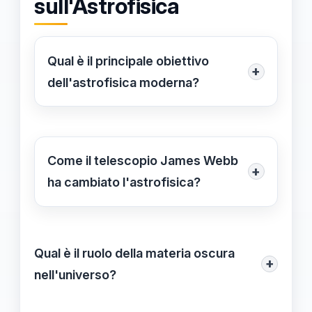
sull'Astrofisica
Qual è il principale obiettivo
+
dell'astrofisica moderna?
L'astrofisica moderna mira a
comprendere l'origine, l'evoluzione e
la struttura dell'universo, utilizzando
Come il telescopio James Webb
+
tecnologie all'avanguardia come i
ha cambiato l'astrofisica?
telescopi spaziali per osservare
Il telescopio James Webb ha fornito
fenomeni cosmici in dettaglio.
immagini e dati mai visti prima,
Qual è il ruolo della materia oscura
permettendo agli scienziati di
+
nell'universo?
esaminare galassie lontane e
fenomeni astrofisici, contribuendo
La materia oscura costituisce circa il 27%