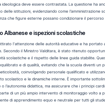
 ideologica deve essere contrastata. La questione ha anche
o delle istituzioni, evidenziando come l’amministrazione 
nza che figure esterne possano condizionare il percorso e
so Albanese e ispezioni scolastiche
ttirato l'attenzione delle autorità educative e ha portato a
. Secondo il Ministro Valditara, è stato ritenuto opportuno 
tà scolastiche e il rispetto delle linee guida stabilite. Qu
uilibrato e di qualità, evitando che la scuola diventi un p
icolosità, coinvolgendo personale qualificato e utilizzan
to scolastico e le dinamiche interne. È importante sottolin
e o l’autonomia didattica, ma assicurare che i principi card
arte di un più ampio intervento di monitoraggio volto a pr
te di apprendimento equo e neutrale per tutti gli studen