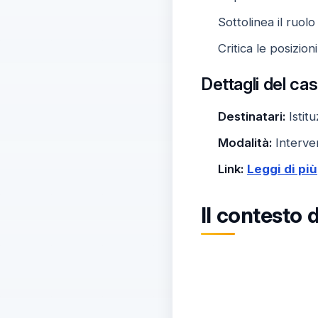
Sottolinea il ruol
Critica le posizion
Dettagli del ca
Destinatari:
Istit
Modalità:
Interven
Link:
Leggi di più
Il contesto 