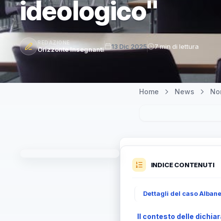
ideologico"
REDAZIONE
13 Dic 2025
7 min di lettura
Orizzonte Insegnanti
Home
News
Nor
INDICE CONTENUTI
Dettagli del caso Albane
Il contesto delle dichia