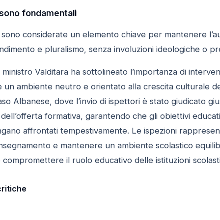
 sono fondamentali
ve sono considerate un elemento chiave per mantenere l’au
ndimento e pluralismo, senza involuzioni ideologiche o pre
l ministro Valditara ha sottolineato l’importanza di interve
un ambiente neutro e orientato alla crescita culturale deg
aso Albanese, dove l’invio di ispettori è stato giudicato g
dell’offerta formativa, garantendo che gli obiettivi educati
ngano affrontati tempestivamente. Le ispezioni rappres
i insegnamento e mantenere un ambiente scolastico equilib
ompromettere il ruolo educativo delle istituzioni scolast
critiche