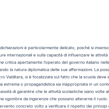
dichiarazioni è particolarmente delicato, poiché si inserisce
ure internazionali e sulla capacità di influenzare le attiv
he critica apertamente l’operato del governo italiano nelle
ndo la natura diplomatica delle sue affermazioni. La posizi
stro Valditara, si è focalizzata sul fatto che la scuola de
ia estrema o propagandistica sia inappropriata in un conte
essità di garantire che le attività scolastiche siano volte 
tiche sgombre da ingerenze che possano alterarne il ruolo. L
rvento concreto volto a verificare il rispetto dei principi