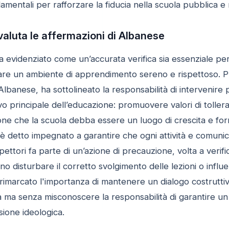
mentali per rafforzare la fiducia nella scuola pubblica e n
valuta le affermazioni di Albanese
ha evidenziato come un’accurata verifica sia essenziale per 
rare un ambiente di apprendimento sereno e rispettoso. 
 Albanese, ha sottolineato la responsabilità di intervenir
ivo principale dell’educazione: promuovere valori di toller
one che la scuola debba essere un luogo di crescita e fo
è detto impegnato a garantire che ogni attività e comunicazi
spettori fa parte di un’azione di precauzione, volta a veri
o disturbare il corretto svolgimento delle lezioni o influ
a rimarcato l'importanza di mantenere un dialogo costruttiv
a ma senza misconoscere la responsabilità di garantire un
sione ideologica.