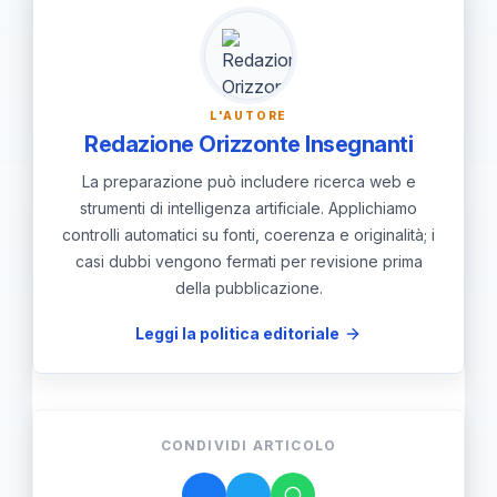
scuola-famiglia è stato riaffermato
l'applicazione delle regole sull'uso del
come intervento strutturale.
cellulare. È essenziale mantenere un
dialogo costante con la scuola per
L'AUTORE
allineare azioni e pratiche quotidiane.
Redazione Orizzonte Insegnanti
La preparazione può includere ricerca web e
strumenti di intelligenza artificiale. Applichiamo
controlli automatici su fonti, coerenza e originalità; i
casi dubbi vengono fermati per revisione prima
della pubblicazione.
Leggi la politica editoriale
CONDIVIDI ARTICOLO