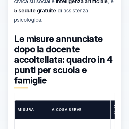
civica su social e
intelligenza artificiale
, e
5 sedute gratuite
di assistenza
psicologica.
Le misure annunciate
dopo la docente
accoltellata: quadro in 4
punti per scuola e
famiglie
CHI È
MISURA
A COSA SERVE
COINV