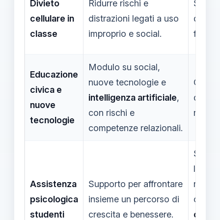
Divieto
Ridurre rischi e
Studen
cellulare in
distrazioni legati a uso
docent
classe
improprio e social.
famigli
Modulo su social,
Educazione
nuove tecnologie e
Classi
civica e
intelligenza artificiale
,
docent
nuove
con rischi e
riferim
tecnologie
competenze relazionali.
Studen
lo
Assistenza
Supporto per affrontare
richie
psicologica
insieme un percorso di
con
studenti
crescita e benessere.
conse