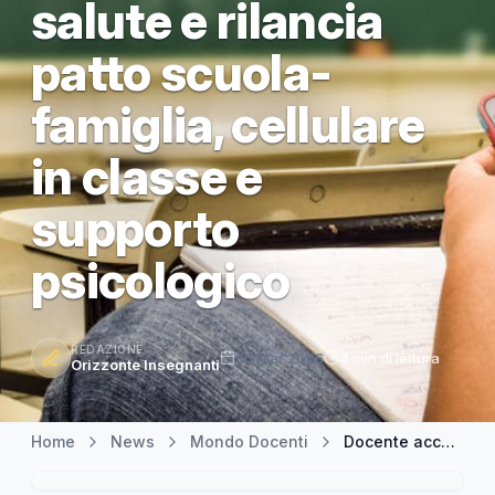
salute e rilancia
patto scuola-
famiglia, cellulare
in classe e
supporto
psicologico
REDAZIONE
30 Mar 2026
4 min di lettura
Orizzonte Insegnanti
Home
News
Mondo Docenti
Docente accoltellata: Valditara rassicura sullo stato di salute e rilancia patto scuola-famiglia, cellulare in classe e supporto psicologico