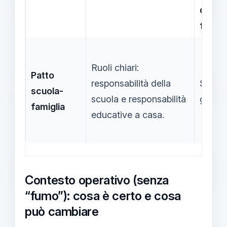
delle
famigl
Ruoli chiari:
Patto
responsabilità della
Scuola
scuola-
scuola e responsabilità
genitor
famiglia
educative a casa.
Contesto operativo (senza
“fumo”): cosa è certo e cosa
può cambiare