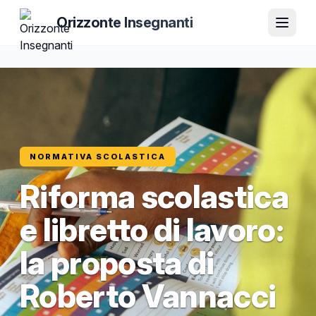
Orizzonte Insegnanti
NORMATIVA SCOLASTICA
Riforma scolastica
e libretto di lavoro:
la proposta di
Roberto Vannacci