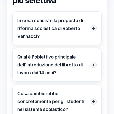
più selettiva
In cosa consiste la proposta di
+
riforma scolastica di Roberto
Vannacci?
La proposta prevede la
trasformazione del sistema
Qual è l'obiettivo principale
d'istruzione in un modello più severo
+
dell'introduzione del libretto di
e selettivo, volto a preparare i giovani
lavoro dai 14 anni?
a una società competitiva. Il nucleo
L'obiettivo è allineare la formazione
centrale è l'introduzione di un libretto
dei giovani alle reali esigenze del
Cosa cambierebbe
di lavoro obbligatorio per gli studenti
mercato del lavoro e alle sfide della
+
concretamente per gli studenti
a partire dai 14 anni di età.
vita adulta. Attraverso la pratica
nel sistema scolastico?