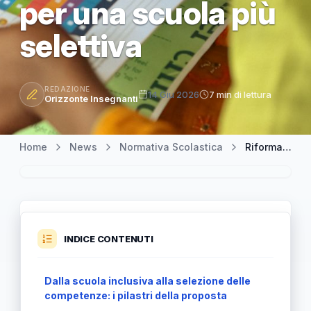
per una scuola più
selettiva
REDAZIONE
14 Giu 2026
7 min di lettura
Orizzonte Insegnanti
Home
News
Normativa Scolastica
Riforma scolastica e libretto di lavoro: la proposta di Roberto Vannacci per una scuola più selettiva
INDICE CONTENUTI
Dalla scuola inclusiva alla selezione delle
competenze: i pilastri della proposta