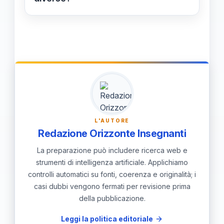
del servizio e dell'unità tra le diverse
Wojtyla ha contribuito alla
comunità.
comunicazione e dialogo tra fedi
diverse promovendo conferenze,
incontri e dichiarazioni comuni,
cercando di costruire ponti e
abbattere i muri del pregiudizio e della
divisione.
L'AUTORE
Redazione Orizzonte Insegnanti
La preparazione può includere ricerca web e
strumenti di intelligenza artificiale. Applichiamo
controlli automatici su fonti, coerenza e originalità; i
casi dubbi vengono fermati per revisione prima
della pubblicazione.
Leggi la politica editoriale