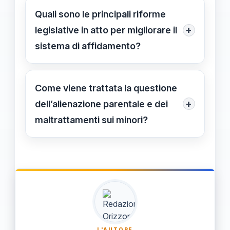
chiede di indirizzare le risorse verso il
Quali sono le principali riforme
sostegno delle famiglie, per ridurre
+
legislative in atto per migliorare il
separazioni non necessarie e traumi.
sistema di affidamento?
Il disegno di legge Roccella-Nordio
mira a creare un censimento delle
Come viene trattata la questione
strutture e migliorare la
+
dell’alienazione parentale e dei
comunicazione tra tribunali e servizi
maltrattamenti sui minori?
sociali, rendendo il sistema più
Il fenomeno dell’alienazione parentale
sistematico.
è considerato privo di fondamento
scientifico e può essere
strumentalizzato; la violenza
domestica viene riconosciuta come
causa di maltrattamento e
L'AUTORE