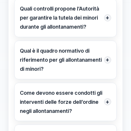
allontanamenti frequenti possono
Quali controlli propone l’Autorità
causare traumi e compromettere il
+
per garantire la tutela dei minori
benessere del minore, quindi devono
durante gli allontanamenti?
essere limitati a casi di grave
L’Autorità richiede un incremento dei
pericolo.
controlli preventivi e verifiche post-
Qual è il quadro normativo di
allontanamento, coinvolgendo forze
+
riferimento per gli allontanamenti
dell’ordine, servizi sociali e giudici per
di minori?
valutare la validità delle motivazioni.
Il Codice civile, in particolare
l'articolo 403, autorizza i
Come devono essere condotti gli
prelevamenti forzati solo in
+
interventi delle forze dell’ordine
emergenze, garantendo l’ascolto del
negli allontanamenti?
minore e il rispetto delle procedure
Le forze dell’ordine devono
giudiziarie.