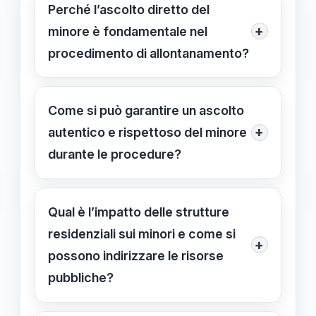
intervenire solo in situazioni di
Perché l’ascolto diretto del
emergenza, sempre sotto controllo
+
minore è fondamentale nel
giudiziario e garantendo rispetto dei
procedimento di allontanamento?
diritti del minore, con un focus
L’ascolto permette di capire le sue
sull’ascolto e la proporzionalità.
esigenze e valutare se
Come si può garantire un ascolto
l’allontanamento sia giustificato,
+
autentico e rispettoso del minore
favorendo decisioni più rispettose dei
durante le procedure?
diritti e del benessere del minore.
È essenziale formare giudici e
operatori sociali, assicurando che il
Qual è l’impatto delle strutture
minore venga ascoltato da personale
residenziali sui minori e come si
+
qualificato, rispettando i suoi tempi e
possono indirizzare le risorse
capacità comunicative.
pubbliche?
Con circa 25.000 minori ospitati, si