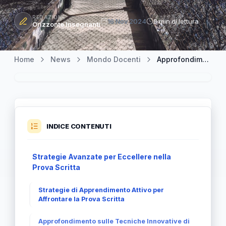
REDAZIONE
16 Nov 2024
9 min di lettura
Orizzonte Insegnanti
Home
News
Mondo Docenti
Approfondimenti sulla Prova Scritta: Un Percorso Unico ed Efficace
INDICE CONTENUTI
Strategie Avanzate per Eccellere nella
Prova Scritta
Strategie di Apprendimento Attivo per
Affrontare la Prova Scritta
Approfondimento sulle Tecniche Innovative di