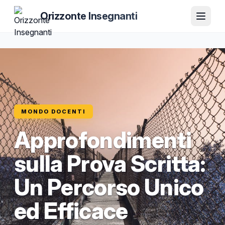
Orizzonte Insegnanti
MONDO DOCENTI
Approfondimenti
sulla Prova Scritta:
Un Percorso Unico
ed Efficace