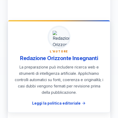
Puoi monitorare i tuoi progressi
massimizzare la tua concentrazione e
impostando obiettivi SMART e
efficacia nell'apprendimento.
registrando le tue attività di studio
quotidiane. Rivedere regolarmente i
traguardi raggiunti e regolando le tecniche
in base ai feedback ti permetterà di
L'AUTORE
migliorare costantemente.
Redazione Orizzonte Insegnanti
La preparazione può includere ricerca web e
strumenti di intelligenza artificiale. Applichiamo
controlli automatici su fonti, coerenza e originalità; i
casi dubbi vengono fermati per revisione prima
della pubblicazione.
Leggi la politica editoriale