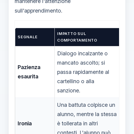
mantenere l'attenzione
sull'apprendimento.
IMPATTO SUL
SEGNALE
INTE
COMPORTAMENTO
Dialogo incalzante o
Ferm
mancato ascolto; si
Pazienza
una 
passa rapidamente al
esaurita
rico
cartellino o alla
rich
sanzione.
Una battuta colpisce un
Defi
alunno, mentre la stessa
ling
Ironia
è tollerata in altri
part
contesti. L'alunno può
feed