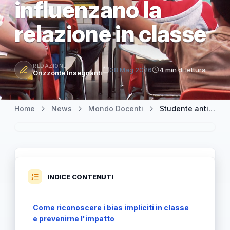
influenzano la
relazione in classe
REDAZIONE
08 Mag 2026
4 min di lettura
Orizzonte Insegnanti
Home
News
Mondo Docenti
Studente antipatico al docente? Come i bias impliciti influenzano la relazione in classe
INDICE CONTENUTI
Come riconoscere i bias impliciti in classe
e prevenirne l'impatto