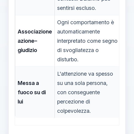
sentirsi escluso.
non 
Ogni comportamento è
Dist
Associazione
automaticamente
comp
azione–
interpretato come segno
e pe
giudizio
di svogliatezza o
concr
disturbo.
rubr
L'attenzione va spesso
Prom
Messa a
su una sola persona,
class
fuoco su di
con conseguente
di re
lui
percezione di
la c
colpevolezza.
solo