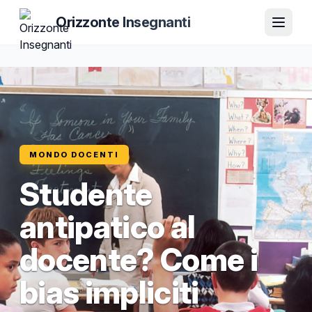
Orizzonte Insegnanti
MONDO DOCENTI
Studente
antipatico al
docente? Come i
bias impliciti