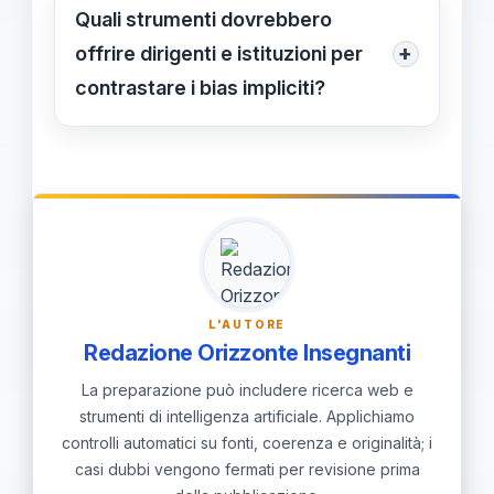
pausa di classe e ricominciare da una
Quali strumenti dovrebbero
richiesta concreta. Promuovere
+
offrire dirigenti e istituzioni per
rotazioni di ruoli, co-teaching e l'uso
contrastare i bias impliciti?
di rubriche di valutazione inclusive.
Una rubrica di valutazione inclusiva,
registrazione di fatti osservabili e
momenti di riflessione collettiva tra
docenti. Questi strumenti, insieme a
formazione continua, sostengono
interventi più equi.
L'AUTORE
Redazione Orizzonte Insegnanti
La preparazione può includere ricerca web e
strumenti di intelligenza artificiale. Applichiamo
controlli automatici su fonti, coerenza e originalità; i
casi dubbi vengono fermati per revisione prima