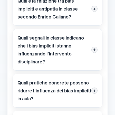
Qual è la relazione tra bias
+
impliciti e antipatia in classe
secondo Enrico Galiano?
I bias impliciti operano a livello
inconscio e possono contaminare
Quali segnali in classe indicano
l'intera relazione educativa. Secondo
che i bias impliciti stanno
+
Enrico Galiano, riconoscerli è
influenzando l'intervento
fondamentale per evitare che
disciplinare?
diventino "un bisturi contaminato"
Segnali minuscoli come accenti, gesti
nella valutazione degli alunni.
o preferenze non dichiarate possono
Quali pratiche concrete possono
accumularsi in etichette che guidano
+
ridurre l'influenza dei bias impliciti
decisioni disciplinari. Riconoscerli
in aula?
richiede pratica, registrazione e
Fermare la dinamica, fare una breve
confronto con i colleghi.