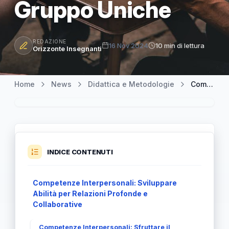
Gruppo Uniche
REDAZIONE
16 Nov 2024
10 min di lettura
Orizzonte Insegnanti
Home
News
Didattica e Metodologie
Competenze Interpersonali: Potenziare le Abilità Sociali e di Gruppo Uniche
INDICE CONTENUTI
Competenze Interpersonali: Sviluppare
Abilità per Relazioni Profonde e
Collaborative
Competenze Interpersonali: Sfruttare il