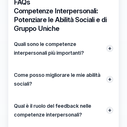
FAQs
Competenze Interpersonali:
Potenziare le Abilità Sociali e di
Gruppo Uniche
Quali sono le competenze
+
interpersonali più importanti?
Le competenze interpersonali più
importanti includono l'ascolto attivo, la
Come posso migliorare le mie abilità
+
comunicazione chiara, l'empatia, la
sociali?
capacità di risolvere conflitti e la creazione
Per migliorare le tue abilità sociali, puoi
di legami relazionali significativi. Ognuna
praticare l'ascolto attivo durante le
Qual è il ruolo del feedback nelle
di queste competenze contribuisce a
+
conversazioni, richiedere feedback sulla
competenze interpersonali?
stabilire relazioni forti e collaborative.
tua comunicazione e cercare opportunità
Il feedback è fondamentale per lo sviluppo