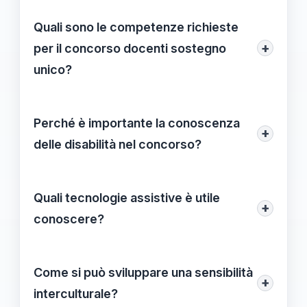
Quali sono le competenze richieste
+
per il concorso docenti sostegno
unico?
Tra le competenze richieste ci sono la
conoscenza delle disabilità, competenze
Perché è importante la conoscenza
+
comunicative, capacità di problem-solving
delle disabilità nel concorso?
e familiarità con le tecnologie assistive.
Conoscere le disabilità consente ai
docenti di adottare un approccio
Quali tecnologie assistive è utile
+
educativo personalizzato, migliorando
conoscere?
l'inclusione e il supporto per ogni studente.
È utile conoscere software educativi,
dispositivi di comunicazione aumentativa
Come si può sviluppare una sensibilità
+
e ausili digitali che facilitano
interculturale?