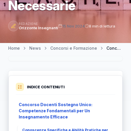
Necessarie
REDAZIONE
15 Nov 2024
8 min di lettura
Orizzonte Insegnanti
Home
News
Concorsi e Formazione
Concorso Docenti Sostegno Unico: Approfondimento sulle Competenze Necessarie
INDICE CONTENUTI
Concorso Docenti Sostegno Unico:
Competenze Fondamentali per Un
Insegnamento Efficace
Conoscenze Specifiche e Abilità Pratiche per