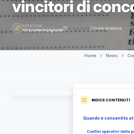
vincitori di con
REDAZIONE
10 Giu 2026
4 min di lettura
Orizzonte Insegnanti
Home
News
Co
INDICE CONTENUTI
Quando è consentito att
Confini operativi della