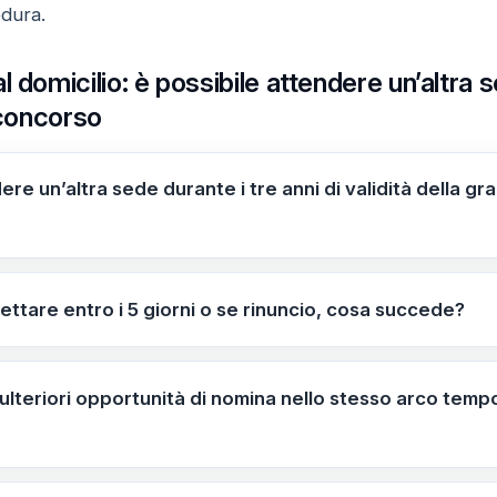
edura.
 domicilio: è possibile attendere un’altra s
 concorso
ere un’altra sede durante i tre anni di validità della gr
ndere un’altra sede: l’offerta di posto è unica e va accett
tazione implica prendere servizio il 01/09/2026; rinunciare
ttare entro i 5 giorni o se rinuncio, cosa succede?
ta la perdita dell’opportunità associata a quella procedur
 servizio è fissato al 01/09/2026.
 ulteriori opportunità di nomina nello stesso arco tem
i turni aggiuntivi per vincitori di più procedure non cont