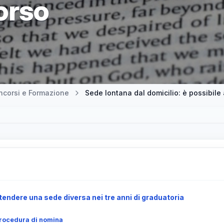
corso
ncorsi e Formazione
endere una sede diversa nei tre anni di graduatoria
 procedura di nomina