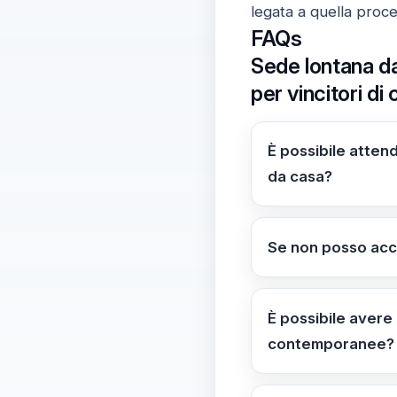
legata a quella proc
FAQs
Sede lontana dal
per vincitori di
È possibile attend
da casa?
Non è previsto atte
ricezione. L’accet
Se non posso acce
irrevocabile.
La rinuncia compor
esplicita e l’inizio
È possibile avere
contemporanee?
Sì, possono esserc