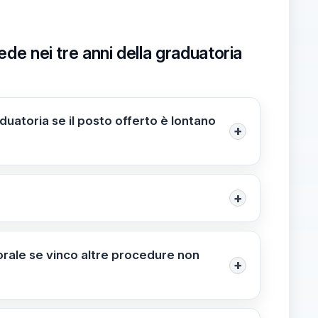
ede nei tre anni della graduatoria
aduatoria se il posto offerto è lontano
+
ata o rinunciata entro 5 giorni dalla
 comporta la perdita dell’opportunità ed è
+
a e non è recuperabile; l’accettazione è
porale se vinco altre procedure non
+
emporanee. La graduatoria è triennale e