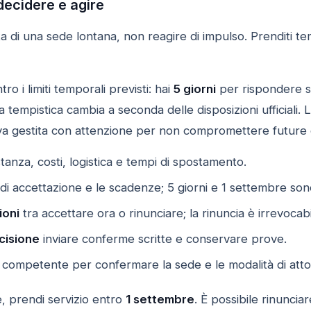
 decidere e agire
ta di una sede lontana, non reagire di impulso. Prenditi t
ro i limiti temporali previsti: hai
5 giorni
per rispondere se
a tempistica cambia a seconda delle disposizioni ufficiali. L’
a va gestita con attenzione per non compromettere future
tanza, costi, logistica e tempi di spostamento.
di accettazione e le scadenze; 5 giorni e 1 settembre son
ioni
tra accettare ora o rinunciare; la rinuncia è irrevocabi
cisione
inviare conferme scritte e conservare prove.
competente per confermare la sede e le modalità di atto
e, prendi servizio entro
1 settembre
. È possibile rinunci