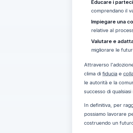
Educare i partec
comprendano il va
Impiegare una c
relative al proces
Valutare e adat
migliorare le futu
Attraverso l'adozione
clima di
fiducia
e
coll
le autorità e la comu
successo di qualsiasi 
In definitiva, per ra
possiamo lavorare p
costruendo un futuro 