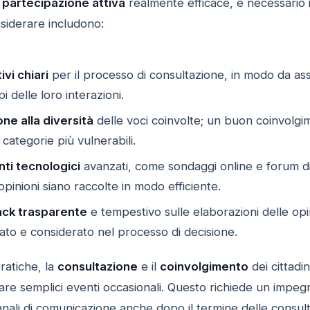
a
partecipazione attiva
realmente efficace, è necessario 
nsiderare includono:
vi chiari
per il processo di consultazione, in modo da ass
i delle loro interazioni.
ne alla diversità
delle voci coinvolte; un buon coinvolgi
categorie più vulnerabili.
nti tecnologici
avanzati, come sondaggi online e forum di 
opinioni siano raccolte in modo efficiente.
ack trasparente
e tempestivo sulle elaborazioni delle op
ato e considerato nel processo di decisione.
ratiche, la
consultazione
e il
coinvolgimento
dei cittadi
re semplici eventi occasionali. Questo richiede un impegno
anali di comunicazione anche dopo il termine delle consu