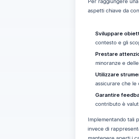
Per raggiungere un
aspetti chiave da co
Sviluppare obietti
contesto e gli scop
Prestare attenzio
minoranze e delle 
Utilizzare strume
assicurare che le 
Garantire feedb
contributo è valut
Implementando tali p
invece di rappresenta
mantenere aperti i c