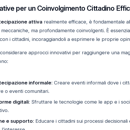
ative per un Coinvolgimento Cittadino Effi
tecipazione attiva
realmente efficace, è fondamentale ab
 meccaniche, ma profondamente coinvolgenti. È essenzial
on i cittadini, incoraggiandoli a esprimere le proprie opin
 considerare approcci innovativi per raggiungere una maggi
ono:
rtecipazione informale
: Creare eventi informali dove i c
re o eventi comunitari.
forme digitali
: Sfruttare le tecnologie come le app e i soc
tivo.
ne e supporto
: Educare i cittadini sui processi decisional
l’interesse.