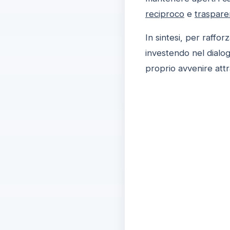
reciproco
e
traspare
In sintesi, per raffor
investendo nel dialo
proprio avvenire attr