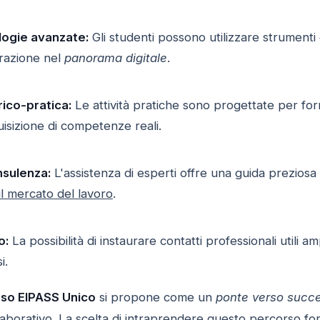
logie avanzate:
Gli studenti possono utilizzare strumenti 
razione nel
panorama digitale
.
rico-pratica:
Le attività pratiche sono progettate per forn
isizione di competenze reali.
nsulenza:
L'assistenza di esperti offre una guida prezios
il mercato del lavoro
.
o:
La possibilità di instaurare contatti professionali utili 
i.
so EIPASS Unico
si propone come un
ponte verso succes
aborativo
. La scelta di intraprendere questo percorso fo