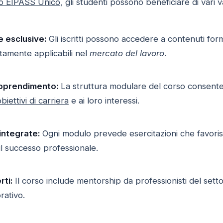
o EIPASS Unico
, gli studenti possono beneficiare di var
e esclusive:
Gli iscritti possono accedere a contenuti forma
amente applicabili nel
mercato del lavoro
.
'apprendimento:
La struttura modulare del corso consente a
biettivi di carriera
e ai loro interessi.
 integrate:
Ogni modulo prevede esercitazioni che favorisco
il successo professionale.
rti:
Il corso include mentorship da professionisti del sett
rativo.