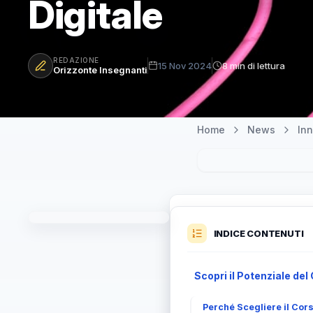
Digitale
REDAZIONE
15 Nov 2024
8 min di lettura
Orizzonte Insegnanti
Home
News
Inn
INDICE CONTENUTI
Scopri il Potenziale de
Perché Scegliere il Cors