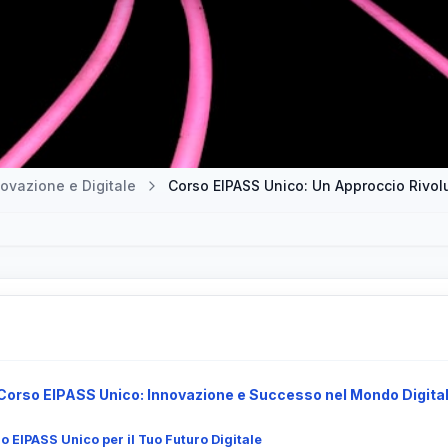
ovazione e Digitale
Corso EIPASS Unico: Un Approccio Rivolu
l Corso EIPASS Unico: Innovazione e Successo nel Mondo Digita
o EIPASS Unico per il Tuo Futuro Digitale