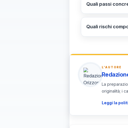
contro atti che ost
Quali passi concr
sull’inquadramento
Garantire subito l
gg/mm/aaaa
(orari, descrizioni
Quali rischi compo
responsabili di sic
La diffusione onlin
scuola.
civile/penale. La s
gg/mm/aaaa
L'AUTORE
Redazione
La preparazion
originalità; i
Leggi la polit