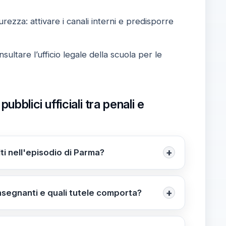
urezza: attivare i canali interni e predisporre
sultare l’ufficio legale della scuola per le
bblici ufficiali tra penali e
+
lti nell'episodio di Parma?
se. Secondo l’avvocato Antonio De Martino,
le anche la responsabilità civile dei genitori
+
i insegnanti e quali tutele comporta?
 gg/mm/aaaa
iciali e godono di tutele penali rafforzate