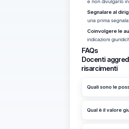
e non divulgarlo i
Segnalare al diri
una prima segnalaz
Coinvolgere le au
indicazioni giuridic
FAQs
Docenti aggredit
risarcimenti
Quali sono le poss
Gli studenti potre
l’episodio potrebbe 
Qual è il valore g
per i danni causati
Gli insegnanti, nel