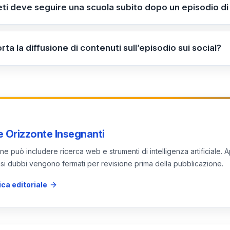
acolano l’esercizio della funzione. Come sottolineato dal P
eti deve seguire una scuola subito dopo un episodio d
 delle condotte degli aggressori e sulle misure interne de
a sicurezza: allontanarsi dall’aggressione e chiedere aiuto
 e prove) e conservare eventuali video in modo sicuro. Segn
rta la diffusione di contenuti sull’episodio sui social?
urezza e attivare i canali interni. Coinvolgere le autorità se
e può aprire profili di responsabilità come trattamento dei
cuola può adottare azioni disciplinari interne e misure di 
 Orizzonte Insegnanti
e può includere ricerca web e strumenti di intelligenza artificiale. A
 casi dubbi vengono fermati per revisione prima della pubblicazione.
ica editoriale