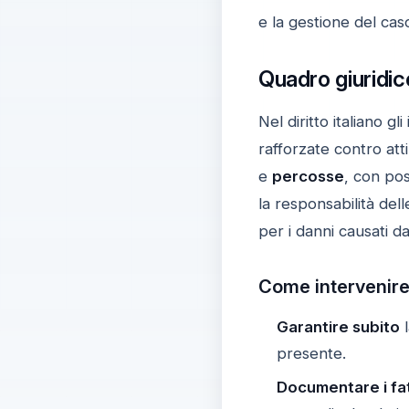
e la gestione del cas
Quadro giuridico:
Nel diritto italiano g
rafforzate contro att
e
percosse
, con poss
la responsabilità dell
per i danni causati dai 
Come intervenire 
Garantire subito
l
presente.
Documentare i fat