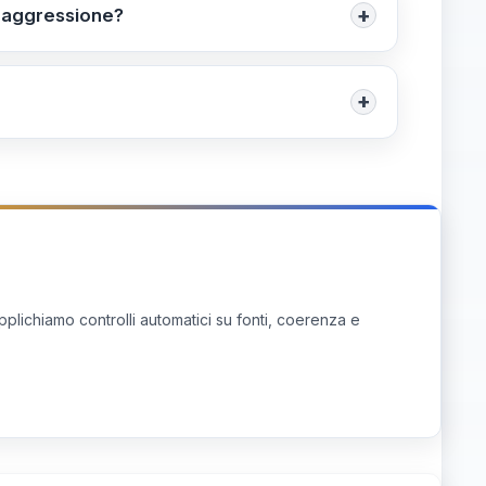
unto di De Martino, tale status influisce
+
i aggressione?
lla scuola. Informazione non disponibile al
 al personale presente. Documentare i fatti
alare l’episodio al dirigente e ai
+
 necessario e consultare l’ufficio legale della
 dati personali, diffamazione o responsabilità
mitigazione. Informazione non disponibile al
pplichiamo controlli automatici su fonti, coerenza e