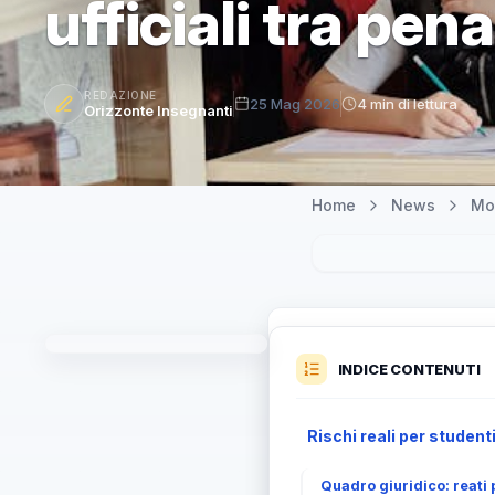
ufficiali tra pena
REDAZIONE
25 Mag 2026
4 min di lettura
Orizzonte Insegnanti
Home
News
Mo
INDICE CONTENUTI
Rischi reali per student
Quadro giuridico: reati po