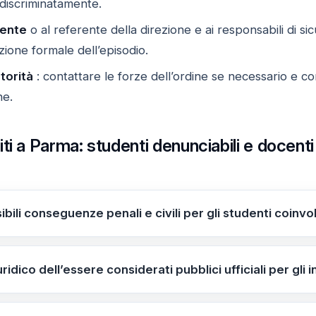
ndiscriminatamente.
gente
o al referente della direzione e ai responsabili di sic
ione formale dell’episodio.
torità
: contattare le forze dell’ordine se necessario e con
he.
i a Parma: studenti denunciabili e docenti pu
ibili conseguenze penali e civili per gli studenti coinvo
bbero rispondere di reati quali minacce, lesioni o percos
sfociare in sanzioni disciplinari e ipotesi penali. È possibi
iuridico dell’essere considerati pubblici ufficiali per gl
 all’istituto o ai docenti. Informazione non disponibile al
l’esercizio delle loro funzioni, sono considerati pubblici uff