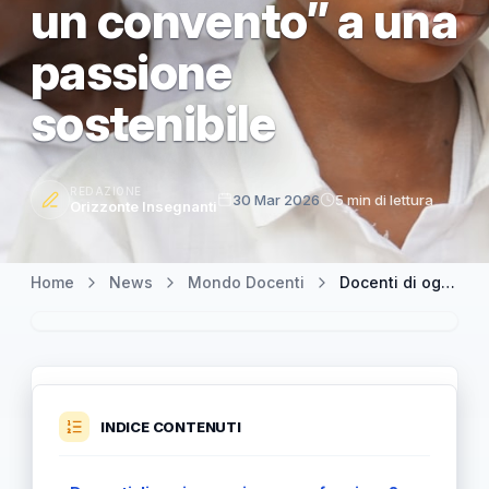
un convento” a una
passione
sostenibile
REDAZIONE
30 Mar 2026
5 min di lettura
Orizzonte Insegnanti
Home
News
Mondo Docenti
Docenti di oggi, vocazione o professione? Da “La scuola non è un convento” a una passione sostenibile
INDICE CONTENUTI