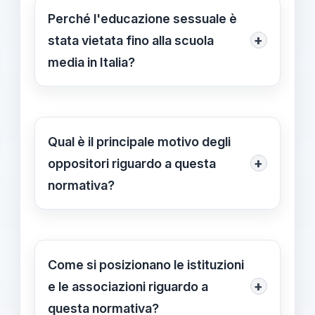
Perché l'educazione sessuale è
+
stata vietata fino alla scuola
media in Italia?
L'emendamento approvato dal
Parlamento mira a tutelare le scelte
dei genitori e preservare un ruolo più
Qual è il principale motivo degli
esclusivo per le famiglie
+
oppositori riguardo a questa
nell'educazione dei propri figli,
normativa?
ritenendo che l'insegnamento sulla
Gli oppositori considerano questa
sessualità nelle scuole possa essere
normativa un passo indietro rispetto
una invasione di campo. Tuttavia,
ai diritti all'informazione e alla
Come si posizionano le istituzioni
questa decisione ha sollevato critiche
prevenzione. Temono che
+
e le associazioni riguardo a
in quanto potrebbe limitare la
l'oscurantismo possa aumentare i
questa normativa?
possibilità dei giovani di ricevere