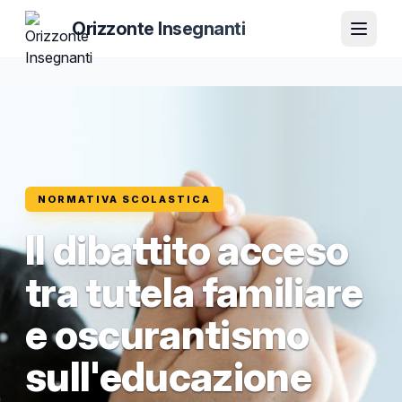
Orizzonte Insegnanti
NORMATIVA SCOLASTICA
Il dibattito acceso
tra tutela familiare
e oscurantismo
sull'educazione