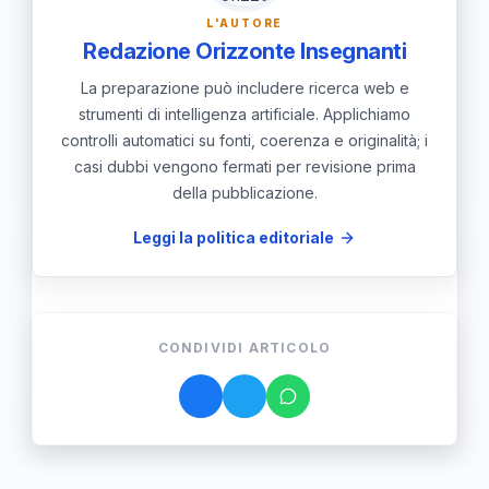
formazione di cittadini più
L'AUTORE
consapevoli e responsabili. Inoltre,
Redazione Orizzonte Insegnanti
questa normativa potrebbe alimentare
La preparazione può includere ricerca web e
un dibattito politico più acceso sulla
strumenti di intelligenza artificiale. Applichiamo
controlli automatici su fonti, coerenza e originalità; i
funzione dell’educazione sessuale
casi dubbi vengono fermati per revisione prima
nelle scuole italiane.
della pubblicazione.
Leggi la politica editoriale
CONDIVIDI ARTICOLO