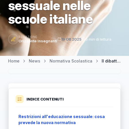
sessuale nelle
scuole italiane
REDAZIONE
19 Ott 2025
5 min di lettura
Orizzonte Insegnanti
Home
News
Normativa Scolastica
Il dibattito acceso tra tutela familiare e oscurantismo sull'educazione sessuale nelle scuole italiane
INDICE CONTENUTI
Restrizioni all'educazione sessuale: cosa
prevede la nuova normativa