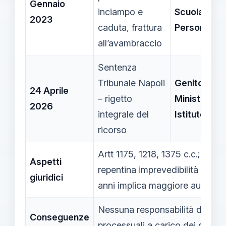
Gennaio
inciampo e
Scuola
,
2023
caduta, frattura
Personale
all’avambraccio
Sentenza
Tribunale Napoli
Genitori
,
24 Aprile
– rigetto
Ministero
,
2026
integrale del
Istituto
ricorso
Artt 1175, 1218, 1375 c.c.; obblig
Aspetti
repentina imprevedibilità dell’e
giuridici
anni implica maggiore autonom
Nessuna responsabilità della s
Conseguenze
processuali a carico dei genito