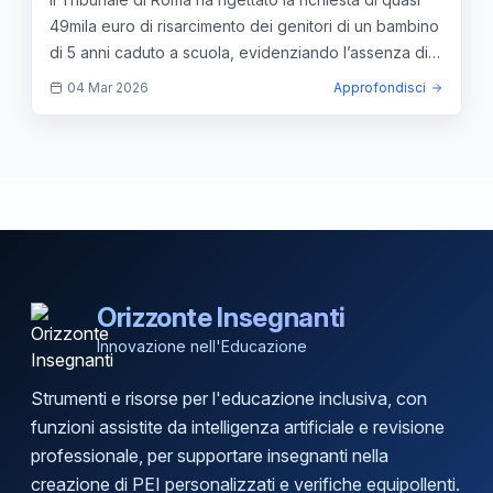
risarcitoria. Ecco cosa hanno detto i giudici —
49mila euro di risarcimento dei genitori di un bambino
approfondimento e guida
di 5 anni caduto a scuola, evidenziando l’assenza di
negligenza.
04 Mar 2026
Approfondisci
Orizzonte Insegnanti
Innovazione nell'Educazione
Strumenti e risorse per l'educazione inclusiva, con
funzioni assistite da intelligenza artificiale e revisione
professionale, per supportare insegnanti nella
creazione di PEI personalizzati e verifiche equipollenti.