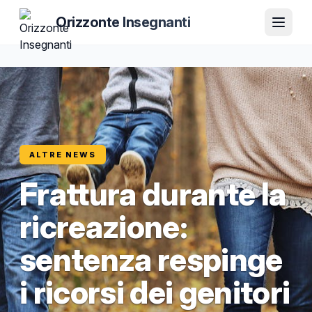
Orizzonte Insegnanti
ALTRE NEWS
Frattura durante la
ricreazione:
sentenza respinge
i ricorsi dei genitori