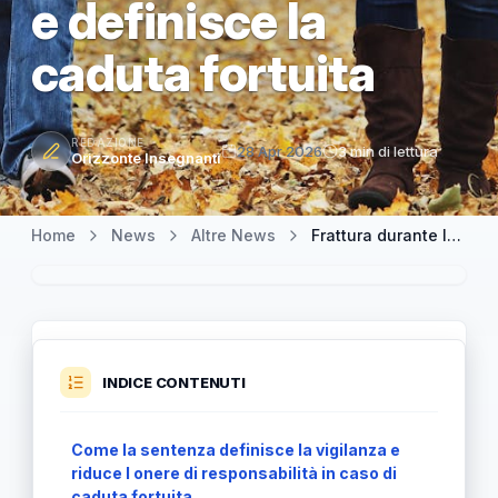
e definisce la
caduta fortuita
REDAZIONE
28 Apr 2026
3 min di lettura
Orizzonte Insegnanti
Home
News
Altre News
Frattura durante la ricreazione: sentenza respinge i ricorsi dei genitori e definisce la caduta fortuita
INDICE CONTENUTI
Come la sentenza definisce la vigilanza e
riduce l onere di responsabilità in caso di
caduta fortuita