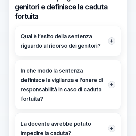
genitori e definisce la caduta
fortuita
Qual è l’esito della sentenza
+
riguardo al ricorso dei genitori?
Il Tribunale di Napoli ha rigettato
integralmente il ricorso, riconoscendo
In che modo la sentenza
la caduta come fortuita e non
definisce la vigilanza e l’onere di
+
imputabile al personale scolastico; la
responsabilità in caso di caduta
docente non avrebbe potuto
fortuita?
impedirla. 24/04/2026.
La sentenza indica che l’obbligo di
vigilanza non è assoluto: eventi
La docente avrebbe potuto
+
repenti e imprevedibili possono
impedire la caduta?