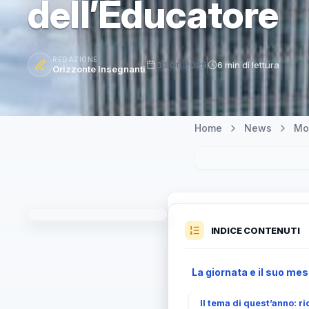
dell’Educatore
REDAZIONE
03 Ott 2025
6 min di lettura
Orizzonte Insegnanti
Home
News
Mo
INDICE CONTENUTI
La giornata e il suo mes
Il tema di quest’anno: r