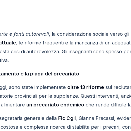
erte e fonti autorevoli
, la considerazione sociale verso gl
attuale
, le
riforme frequenti
e la mancanza di un adegua
uesta crisi di autorevolezza. Gli insegnanti sono spesso p
iva.
tamento e la piaga del precariato
ggi, sono state implementate
oltre 13 riforme
sul recluta
atorie provinciali per le supplenze
. Questi interventi, anz
 alimentare
un precariato endemico
che rende difficile l
 segretaria generale della
Flc Cgil
, Gianna Fracassi, evid
a
costosa e complessa ricerca di stabilità
per i precari, co