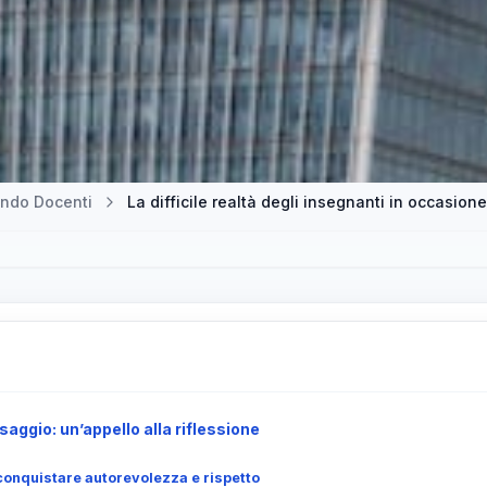
ndo Docenti
La difficile realtà degli insegnanti in occasio
saggio: un’appello alla riflessione
iconquistare autorevolezza e rispetto