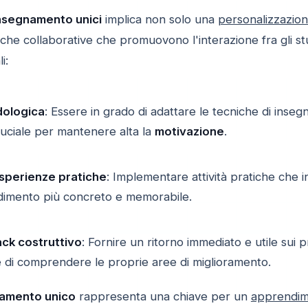
nsegnamento unici
implica non solo una
personalizzazio
iche collaborative che promuovono l'interazione fra gli stu
i:
dologica
: Essere in grado di adattare le tecniche di insegn
ruciale per mantenere alta la
motivazione
.
esperienze pratiche
: Implementare attività pratiche che i
dimento più concreto e memorabile.
ack costruttivo
: Fornire un ritorno immediato e utile sui
 di comprendere le proprie aree di miglioramento.
amento unico
rappresenta una chiave per un
apprendim