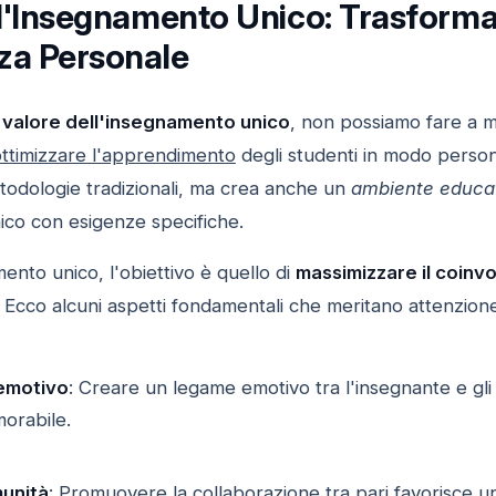
ell'Insegnamento Unico: Trasform
za Personale
l
valore dell'insegnamento unico
, non possiamo fare a m
ottimizzare l'apprendimento
degli studenti in modo person
metodologie tradizionali, ma crea anche un
ambiente educa
ico con esigenze specifiche.
nto unico, l'obiettivo è quello di
massimizzare il coinv
 Ecco alcuni aspetti fondamentali che meritano attenzion
emotivo
: Creare un legame emotivo tra l'insegnante e gl
morabile.
unità
: Promuovere la collaborazione tra pari favorisce 