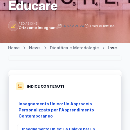
Educare
REDAZIONE
14 Nov 2024
8 min di lettura
Orizzonte Insegnanti
Home
News
Didattica e Metodologie
Insegnamento Unico: Un'Evoluzione Nell'Arte di Educare
INDICE CONTENUTI
Insegnamento Unico: Un Approccio
Personalizzato per l'Apprendimento
Contemporaneo
Insegnamento Unico: La Chiave per un