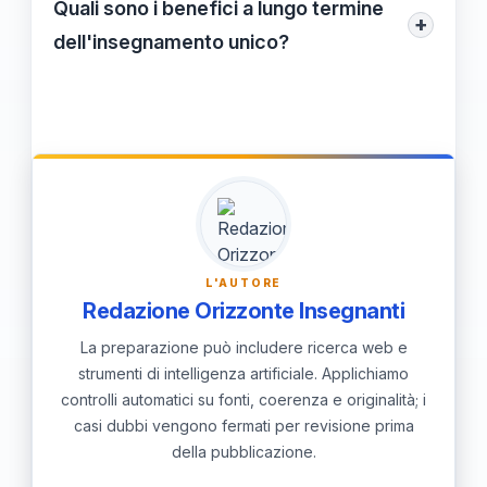
individuali degli studenti, creando un
Quali sono i benefici a lungo termine
+
ambiente in cui ciascuno può eccellere,
dell'insegnamento unico?
favorendo una cultura di inclusione e
A lungo termine, questo approccio forma
rispetto.
studenti più motivati e autonomi, capaci di
affrontare sfide future, contribuendo così
al loro successo personale e
professionale.
L'AUTORE
Redazione Orizzonte Insegnanti
La preparazione può includere ricerca web e
strumenti di intelligenza artificiale. Applichiamo
controlli automatici su fonti, coerenza e originalità; i
casi dubbi vengono fermati per revisione prima
della pubblicazione.