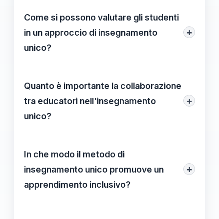
l'"inquiry-based learning" sono efficaci per
Come si possono valutare gli studenti
coinvolgere gli studenti e incoraggiare un
+
in un approccio di insegnamento
apprendimento attivo.
unico?
Le valutazioni formative personalizzate,
che offrono feedback specifico e orientato
Quanto è importante la collaborazione
alla crescita, sono essenziali per
+
tra educatori nell'insegnamento
monitorare i progressi degli studenti.
unico?
La collaborazione è cruciale, poiché
consente agli educatori di condividere
In che modo il metodo di
idee, strategie e best practices per
+
insegnamento unico promuove un
migliorare l’implementazione del metodo.
apprendimento inclusivo?
Questo metodo considera le differenze